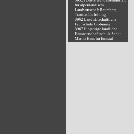
8952 Höhere Bundeslehranstalt
für alpenländische
Landwirtschaft Raumberg-
Trautenfels Irdning
8962 Landwirtschaftliche
Fachschule Gröbming
8967 Einjährige ländliche
Hauswirtschaftsschule Sankt
Martin Haus im Ennstal