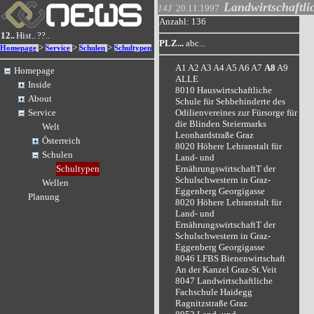
Landwirtschaftli
14J
20.11.1997
Anzahl: 136
12..
Hist..
??..
PLZ...
abc...
>
>
>
Homepage
Service
Schulen
Schultypen
A1
A2
A3
A4
A5
A6
A7
A8
A9
Homepage
ALLE
Inside
8010 Hauswirtschaftliche
About
Schule für Sehbehinderte des
Odilienvereines zur Fürsorge für
Service
die Blinden Steiermarks
Welt
Leonhardstraße Graz
Österreich
8020 Höhere Lehranstalt für
Schulen
Land- und
ErnährungswirtschaftT der
Schultypen
Schulschwestern in Graz-
Wellen
Eggenberg Georgigasse
Planung
8020 Höhere Lehranstalt für
Land- und
ErnährungswirtschaftT der
Schulschwestern in Graz-
Eggenberg Georgigasse
8046 LFBS Bienenwirtschaft
An der Kanzel Graz-St.Veit
8047 Landwirtschaftliche
Fachschule Haidegg
Ragnitzstraße Graz