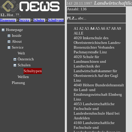
Landwirtschaftli
14J
20.11.1997
Anzahl: 136
12..
Hist..
??..
PLZ...
abc...
>
>
>
Homepage
Service
Schulen
Schultypen
A1
A2
A3
A4
A5
A6
A7
A8
A9
Homepage
ALLE
Inside
4020 Imkerschule des
About
Oberösterreichischen Landes-
Bienenzüchter Verbandes
Service
Pachmayrstraße Linz
Welt
4020 Schule für
Österreich
Landmaschinen und
Schulen
Landtechnik der
Landwirtschaftskammer für
Schultypen
Oberösterreich Auf der Gugl
Wellen
Linz
Planung
4040 Höhere Bundeslehranstalt
für Land- und
Ernährungswirtschaft Elmberg
Linz
4053 Landwirtschaftliche
Fachschule und
Landesberufsschule Haid bei
Ansfelden
4160 Landwirtschaftliche
Fachschule und