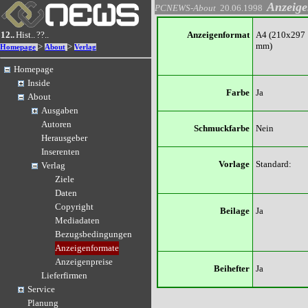
Anzeige
PCNEWS-About
20.06.1998
12..
Hist..
??..
Anzeigenformat
A4 (210x297
mm)
>
>
Homepage
About
Verlag
Homepage
Inside
Farbe
Ja
About
Ausgaben
Autoren
Schmuckfarbe
Nein
Herausgeber
Inserenten
Vorlage
Standard:
Verlag
Ziele
Daten
Copyright
Beilage
Ja
Mediadaten
Bezugsbedingungen
Anzeigenformate
Anzeigenpreise
Beihefter
Ja
Lieferfirmen
Service
Planung