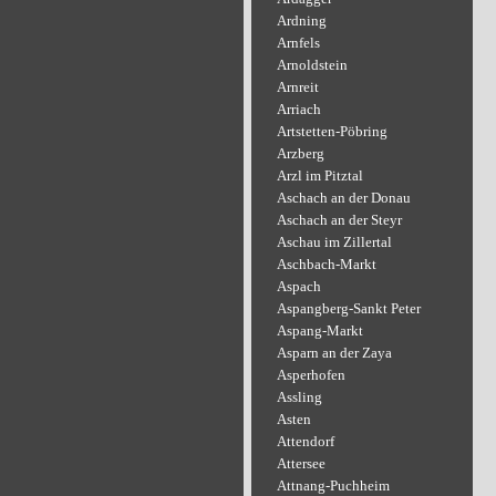
Ardning
Arnfels
Arnoldstein
Arnreit
Arriach
Artstetten-Pöbring
Arzberg
Arzl im Pitztal
Aschach an der Donau
Aschach an der Steyr
Aschau im Zillertal
Aschbach-Markt
Aspach
Aspangberg-Sankt Peter
Aspang-Markt
Asparn an der Zaya
Asperhofen
Assling
Asten
Attendorf
Attersee
Attnang-Puchheim