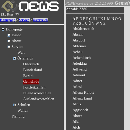
Gemei
PCNEWS-Service
21.12.1996
Anzahl: 2380
12..
Hist..
??..
A
B
D
E
F
G
H
I
J
K
L
M
N
O
Ö
>
>
Homepage
Service
Österreich
P
R
S
T
U
Ü
V
W
Y
Z
Abfaltersbach
Homepage
Absam
Inside
Absdorf
About
Abtenau
Service
Achau
Welt
Achenkirch
Österreich
Aderklaa
Österreich
Adlwang
Bundesland
Admont
Bezirk
Adnet
Gemeinde
Afiesl
Postleitzahlen
Aflenz Kurort
Inlandsvorwahlen
Aflenz Land
Auslandsvorwahlen
Afritz
Schulen
Aggsbach
Wellen
Ahorn
Planung
Aibl
Aich