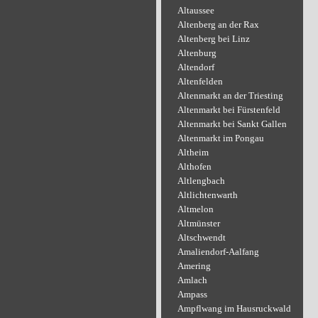
Altaussee
Altenberg an der Rax
Altenberg bei Linz
Altenburg
Altendorf
Altenfelden
Altenmarkt an der Triesting
Altenmarkt bei Fürstenfeld
Altenmarkt bei Sankt Gallen
Altenmarkt im Pongau
Altheim
Althofen
Altlengbach
Altlichtenwarth
Altmelon
Altmünster
Altschwendt
Amaliendorf-Aalfang
Amering
Amlach
Ampass
Ampflwang im Hausruckwald