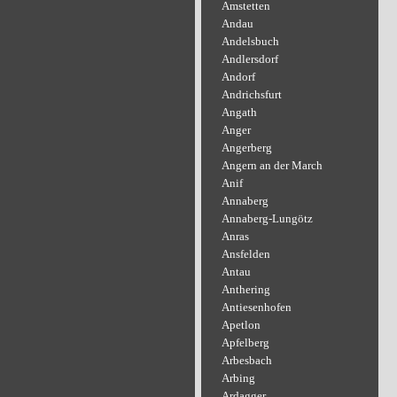
Amstetten
Andau
Andelsbuch
Andlersdorf
Andorf
Andrichsfurt
Angath
Anger
Angerberg
Angern an der March
Anif
Annaberg
Annaberg-Lungötz
Anras
Ansfelden
Antau
Anthering
Antiesenhofen
Apetlon
Apfelberg
Arbesbach
Arbing
Ardagger