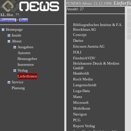
Lieferf
PCNEWS-About
21.12.1996
Anzahl: 27
12..
Hist..
??..
>
Homepage
About
Bibliografisches Institut & F.A.
Homepage
Brockhaus AG
Concept
Inside
Darius
About
Ericsson Austria AG
Ausgaben
FOLI
Autoren
FriedrichVDV
Herausgeber
Holzhausen Druck & Medien
Inserenten
GmbH
Verlag
Humboldt
Lieferfirmen
Koch Media
Service
Langenscheidt
Planung
Loga-Data
Manz
Microsoft
Mobilkom
Navigon
PCG
Report Verlag