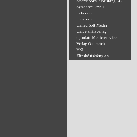
SmartBooks Publishing AG
Symantec GmbH
Ueberreuter
Ultraprint
United Soft Media
Universitätsverlag
uptodate Medienservice
Verlag Österreich
VKI
Zlínské tiskárny a.s.