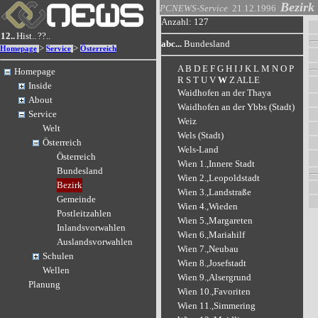
Bezirk
PCNEWS-Service
21.12.1996
Anzahl: 127
12..
Hist..
??..
abc...
Bundesland
>
>
Homepage
Service
Österreich
A
B
D
E
F
G
H
I
J
K
L
M
N
O
P
Homepage
R
S
T
U
V
W
Z
ALLE
Inside
Waidhofen an der Thaya
About
Waidhofen an der Ybbs (Stadt)
Service
Weiz
Welt
Wels (Stadt)
Österreich
Wels-Land
Österreich
Wien 1.,Innere Stadt
Bundesland
Wien 2.,Leopoldstadt
Bezirk
Wien 3.,Landstraße
Gemeinde
Wien 4.,Wieden
Postleitzahlen
Wien 5.,Margareten
Inlandsvorwahlen
Wien 6.,Mariahilf
Auslandsvorwahlen
Wien 7.,Neubau
Schulen
Wien 8.,Josefstadt
Wellen
Wien 9.,Alsergrund
Planung
Wien 10.,Favoriten
Wien 11.,Simmering