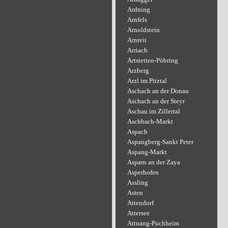
Ardning
Arnfels
Arnoldstein
Arnreit
Arriach
Artstetten-Pöbring
Arzberg
Arzl im Pitztal
Aschach an der Donau
Aschach an der Steyr
Aschau im Zillertal
Aschbach-Markt
Aspach
Aspangberg-Sankt Peter
Aspang-Markt
Asparn an der Zaya
Asperhofen
Assling
Asten
Attendorf
Attersee
Attnang-Puchheim