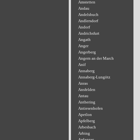
Amstetten
Andau
Andelsbuch
Andlersdorf
Andorf
Andrichsfurt
Angath
Anger
Angerberg
Angern an der March
Anif
Annaberg
Annaberg-Lungötz
Anras
Ansfelden
Antau
Anthering
Antiesenhofen
Apetlon
Apfelberg
Arbesbach
Arbing
Ardagger