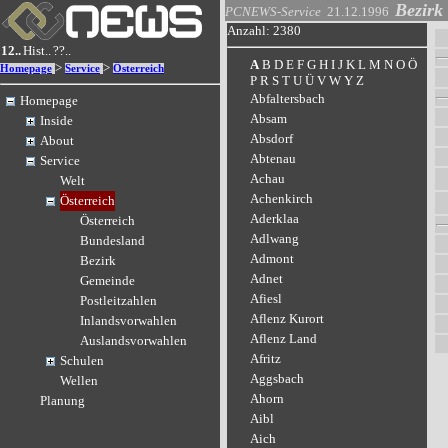
Bezirk
PCNEWS-Service
21.12.1996
Anzahl: 2380
12..
Hist..
??..
A
B
D
E
F
G
H
I
J
K
L
M
N
O
Ö
>
>
Homepage
Service
Österreich
P
R
S
T
U
Ü
V
W
Y
Z
Abfaltersbach
Homepage
Absam
Inside
Absdorf
About
Abtenau
Service
Achau
Welt
Achenkirch
Österreich
Aderklaa
Österreich
Adlwang
Bundesland
Admont
Bezirk
Adnet
Gemeinde
Afiesl
Postleitzahlen
Aflenz Kurort
Inlandsvorwahlen
Aflenz Land
Auslandsvorwahlen
Afritz
Schulen
Aggsbach
Wellen
Ahorn
Planung
Aibl
Aich