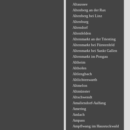
Altaussee
Altenberg an der Rax
Altenberg bei Linz
Altenburg
Altendorf
Altenfelden
Altenmarkt an der Triesting
Altenmarkt bei Fürstenfeld
Altenmarkt bei Sankt Gallen
Altenmarkt im Pongau
Altheim
Althofen
Altlengbach
Altlichtenwarth
Altmelon
Altmünster
Altschwendt
Amaliendorf-Aalfang
Amering
Amlach
Ampass
Ampflwang im Hausruckwald