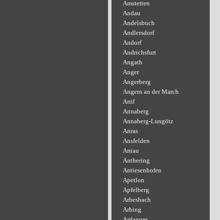
Amstetten
Andau
Andelsbuch
Andlersdorf
Andorf
Andrichsfurt
Angath
Anger
Angerberg
Angern an der March
Anif
Annaberg
Annaberg-Lungötz
Anras
Ansfelden
Antau
Anthering
Antiesenhofen
Apetlon
Apfelberg
Arbesbach
Arbing
Ardagger