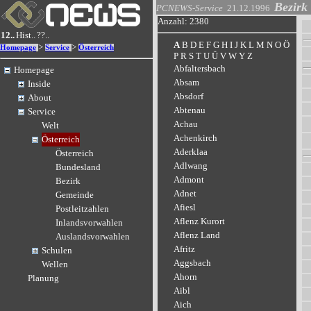
Bezirk
PCNEWS-Service
21.12.1996
Anzahl: 2380
12..
Hist..
??..
A
B
D
E
F
G
H
I
J
K
L
M
N
O
Ö
>
>
Homepage
Service
Österreich
P
R
S
T
U
Ü
V
W
Y
Z
Abfaltersbach
Homepage
Absam
Inside
Absdorf
About
Abtenau
Service
Achau
Welt
Achenkirch
Österreich
Aderklaa
Österreich
Adlwang
Bundesland
Admont
Bezirk
Adnet
Gemeinde
Afiesl
Postleitzahlen
Aflenz Kurort
Inlandsvorwahlen
Aflenz Land
Auslandsvorwahlen
Afritz
Schulen
Aggsbach
Wellen
Ahorn
Planung
Aibl
Aich