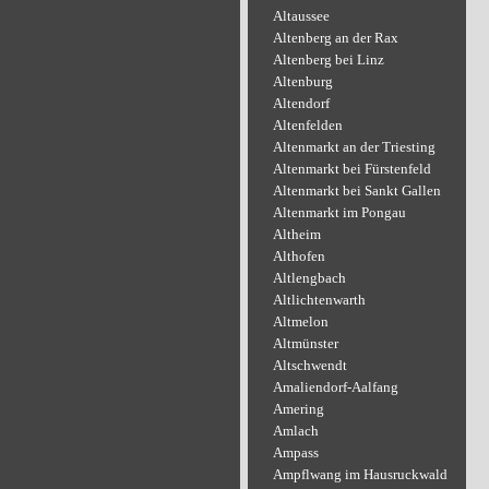
Altaussee
Altenberg an der Rax
Altenberg bei Linz
Altenburg
Altendorf
Altenfelden
Altenmarkt an der Triesting
Altenmarkt bei Fürstenfeld
Altenmarkt bei Sankt Gallen
Altenmarkt im Pongau
Altheim
Althofen
Altlengbach
Altlichtenwarth
Altmelon
Altmünster
Altschwendt
Amaliendorf-Aalfang
Amering
Amlach
Ampass
Ampflwang im Hausruckwald