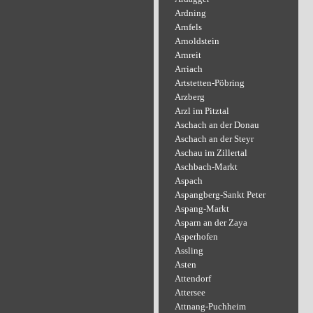
Ardning
Arnfels
Arnoldstein
Arnreit
Arriach
Artstetten-Pöbring
Arzberg
Arzl im Pitztal
Aschach an der Donau
Aschach an der Steyr
Aschau im Zillertal
Aschbach-Markt
Aspach
Aspangberg-Sankt Peter
Aspang-Markt
Asparn an der Zaya
Asperhofen
Assling
Asten
Attendorf
Attersee
Attnang-Puchheim