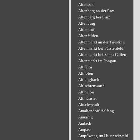
Altaussee
Altenberg an der Rax
Altenberg bei Linz
Altenburg
Altendorf
Altenfelden
Altenmarkt an der Triesting
Altenmarkt bei Fürstenfeld
Altenmarkt bei Sankt Gallen
Altenmarkt im Pongau
Altheim
Althofen
Altlengbach
Altlichtenwarth
Altmelon
Altmünster
Altschwendt
Amaliendorf-Aalfang
Amering
Amlach
Ampass
Ampflwang im Hausruckwald