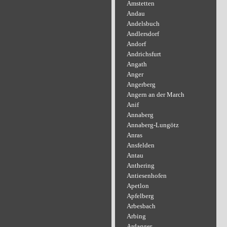
Amstetten
Andau
Andelsbuch
Andlersdorf
Andorf
Andrichsfurt
Angath
Anger
Angerberg
Angern an der March
Anif
Annaberg
Annaberg-Lungötz
Anras
Ansfelden
Antau
Anthering
Antiesenhofen
Apetlon
Apfelberg
Arbesbach
Arbing
Ardagger