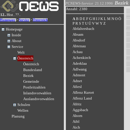
Bezirk
PCNEWS-Service
21.12.1996
Anzahl: 2380
12..
Hist..
??..
A
B
D
E
F
G
H
I
J
K
L
M
N
O
Ö
>
>
Homepage
Service
Österreich
P
R
S
T
U
Ü
V
W
Y
Z
Abfaltersbach
Homepage
Absam
Inside
Absdorf
About
Abtenau
Service
Achau
Welt
Achenkirch
Österreich
Aderklaa
Österreich
Adlwang
Bundesland
Admont
Bezirk
Adnet
Gemeinde
Afiesl
Postleitzahlen
Aflenz Kurort
Inlandsvorwahlen
Aflenz Land
Auslandsvorwahlen
Afritz
Schulen
Aggsbach
Wellen
Ahorn
Planung
Aibl
Aich