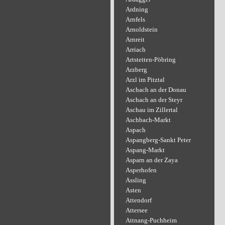
Ardning
Arnfels
Arnoldstein
Arnreit
Arriach
Artstetten-Pöbring
Arzberg
Arzl im Pitztal
Aschach an der Donau
Aschach an der Steyr
Aschau im Zillertal
Aschbach-Markt
Aspach
Aspangberg-Sankt Peter
Aspang-Markt
Asparn an der Zaya
Asperhofen
Assling
Asten
Attendorf
Attersee
Attnang-Puchheim