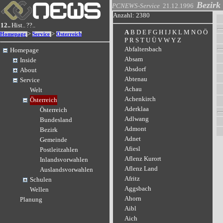
Bezirk
PCNEWS-Service
21.12.1996
Anzahl: 2380
12..
Hist..
??..
A
B
D
E
F
G
H
I
J
K
L
M
N
O
Ö
>
>
Homepage
Service
Österreich
P
R
S
T
U
Ü
V
W
Y
Z
Abfaltersbach
Homepage
Absam
Inside
Absdorf
About
Abtenau
Service
Achau
Welt
Achenkirch
Österreich
Aderklaa
Österreich
Adlwang
Bundesland
Admont
Bezirk
Adnet
Gemeinde
Afiesl
Postleitzahlen
Aflenz Kurort
Inlandsvorwahlen
Aflenz Land
Auslandsvorwahlen
Afritz
Schulen
Aggsbach
Wellen
Ahorn
Planung
Aibl
Aich