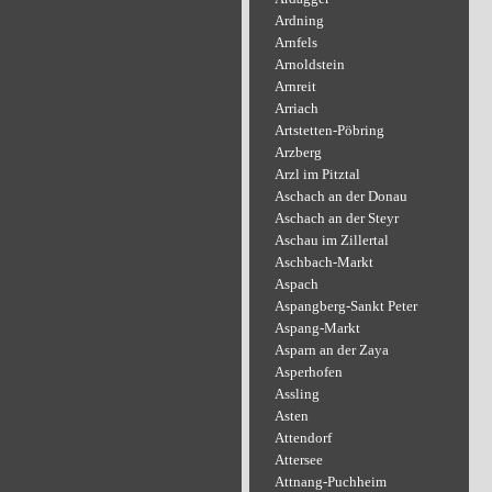
Ardning
Arnfels
Arnoldstein
Arnreit
Arriach
Artstetten-Pöbring
Arzberg
Arzl im Pitztal
Aschach an der Donau
Aschach an der Steyr
Aschau im Zillertal
Aschbach-Markt
Aspach
Aspangberg-Sankt Peter
Aspang-Markt
Asparn an der Zaya
Asperhofen
Assling
Asten
Attendorf
Attersee
Attnang-Puchheim