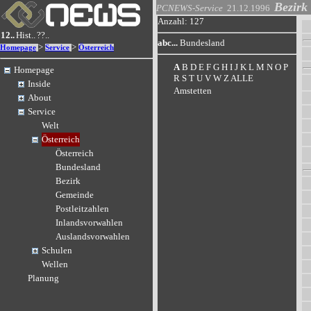
Bezirk
PCNEWS-Service
21.12.1996
Anzahl: 127
12..
Hist..
??..
abc...
Bundesland
>
>
Homepage
Service
Österreich
A
B
D
E
F
G
H
I
J
K
L
M
N
O
P
Homepage
R
S
T
U
V
W
Z
ALLE
Inside
Amstetten
About
Service
Welt
Österreich
Österreich
Bundesland
Bezirk
Gemeinde
Postleitzahlen
Inlandsvorwahlen
Auslandsvorwahlen
Schulen
Wellen
Planung