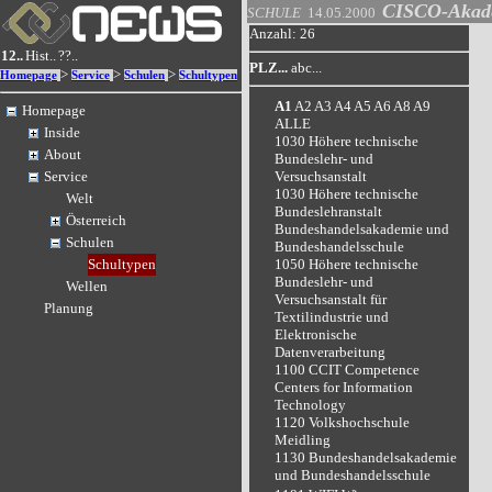
CISCO-Akad
SCHULE
14.05.2000
Anzahl: 26
12..
Hist..
??..
PLZ...
abc...
>
>
>
Homepage
Service
Schulen
Schultypen
A1
A2
A3
A4
A5
A6
A8
A9
Homepage
ALLE
Inside
1030 Höhere technische
About
Bundeslehr- und
Versuchsanstalt
Service
1030 Höhere technische
Welt
Bundeslehranstalt
Österreich
Bundeshandelsakademie und
Schulen
Bundeshandelsschule
1050 Höhere technische
Schultypen
Bundeslehr- und
Wellen
Versuchsanstalt für
Planung
Textilindustrie und
Elektronische
Datenverarbeitung
1100 CCIT Competence
Centers for Information
Technology
1120 Volkshochschule
Meidling
1130 Bundeshandelsakademie
und Bundeshandelsschule