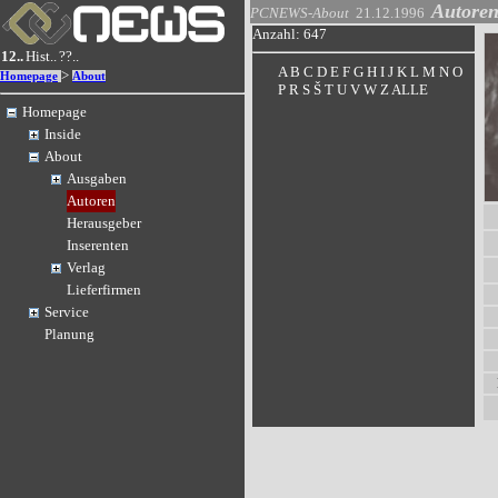
Autore
PCNEWS-About
21.12.1996
Anzahl: 647
12..
Hist..
??..
A
B
C
D
E
F
G
H
I
J
K
L
M
N
O
>
Homepage
About
P
R
S
Š
T
U
V
W
Z
ALLE
Homepage
Inside
About
Ausgaben
Autoren
Herausgeber
Inserenten
Verlag
Lieferfirmen
Service
Planung