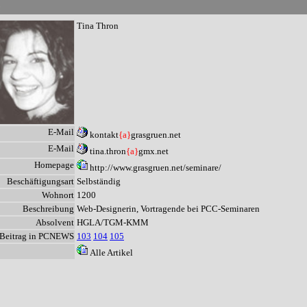
n
Tina Thron
E-Mail
kontakt
{a}
grasgruen.net
E-Mail
tina.thron
{a}
gmx.net
Homepage
http://www.grasgruen.net/seminare/
Beschäftigungsart
Selbständig
Wohnort
1200
Beschreibung
Web-Designerin, Vortragende bei PCC-Seminaren
Absolvent
HGLA/TGM-KMM
Beitrag in PCNEWS
103
104
105
Alle Artikel