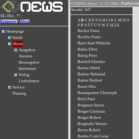
Autore
PCNEWS-About
21.12.1996
Anzahl: 647
12..
Hist..
??..
A
B
C
D
E
F
G
H
I
J
K
L
M
N
O
>
Homepage
About
P
R
S
Š
T
U
V
W
Z
ALLE
Bacher Franz
Homepage
Bachler Franz
Inside
Baier Karl-Wilhelm
About
Balka Ellen
Ausgaben
Balog Peter
Autoren
Bardolf Günther
Herausgeber
Barina Alfred
Inserenten
Barton Waltraud
Verlag
Bartos Norbert
Lieferfirmen
Bauer Otto
Service
Baumgartner Christoph
Planung
Belcl Paul
Bergauer Anton
Berger Christian
Berger Robert
Berghofer Werner
Beron Robert
Berthe-Corti Luise