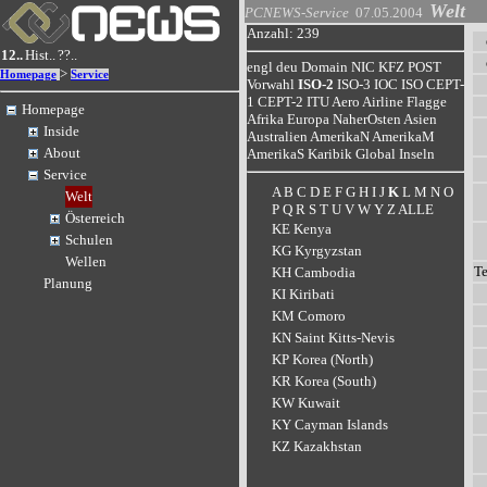
Welt
PCNEWS-Service
07.05.2004
Anzahl: 239
12..
Hist..
??..
engl
deu
Domain
NIC
KFZ
POST
>
Homepage
Service
Vorwahl
ISO-2
ISO-3
IOC
ISO
CEPT-
1
CEPT-2
ITU
Aero
Airline
Flagge
Homepage
Afrika
Europa
NaherOsten
Asien
Inside
Australien
AmerikaN
AmerikaM
About
AmerikaS
Karibik
Global
Inseln
Service
A
B
C
D
E
F
G
H
I
J
K
L
M
N
O
Welt
P
Q
R
S
T
U
V
W
Y
Z
ALLE
Österreich
KE Kenya
Schulen
KG Kyrgyzstan
Wellen
T
KH Cambodia
Planung
KI Kiribati
KM Comoro
KN Saint Kitts-Nevis
KP Korea (North)
KR Korea (South)
KW Kuwait
KY Cayman Islands
KZ Kazakhstan