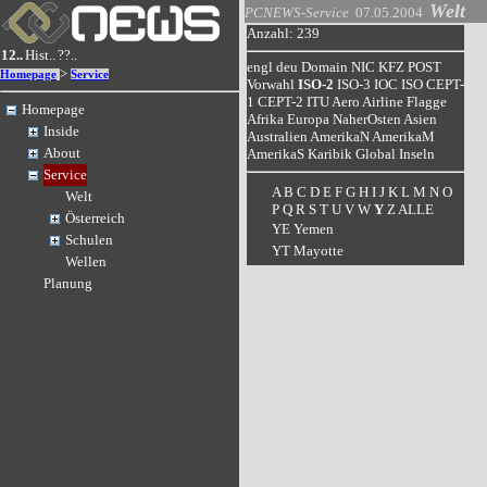
Welt
PCNEWS-Service
07.05.2004
Anzahl: 239
12..
Hist..
??..
engl
deu
Domain
NIC
KFZ
POST
>
Homepage
Service
Vorwahl
ISO-2
ISO-3
IOC
ISO
CEPT-
1
CEPT-2
ITU
Aero
Airline
Flagge
Homepage
Afrika
Europa
NaherOsten
Asien
Inside
Australien
AmerikaN
AmerikaM
About
AmerikaS
Karibik
Global
Inseln
Service
A
B
C
D
E
F
G
H
I
J
K
L
M
N
O
Welt
P
Q
R
S
T
U
V
W
Y
Z
ALLE
Österreich
YE Yemen
Schulen
YT Mayotte
Wellen
Planung