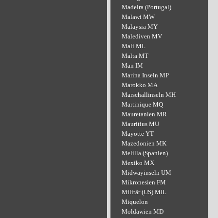
Madeira (Portugal)
Malawi MW
Malaysia MY
Malediven MV
Mali ML
Malta MT
Man IM
Marina Inseln MP
Marokko MA
Marschallinseln MH
Martinique MQ
Mauretanien MR
Mauritius MU
Mayotte YT
Mazedonien MK
Melilla (Spanien)
Mexiko MX
Midwayinseln UM
Mikronesien FM
Militär (US) MIL
Miquelon
Moldawien MD