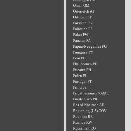
Oman OM
Österreich AT
Osttimor TP
Pakistan PK
Palästina PS
Palau PW
Panama PA
Papua-Neuguinea PG
Paraguay PY
Peru PE
Philippinen PH
Pitcairn PN
Polen PL
Portugal PT
Principe
Privatpersonen NAME
Puerto Rico PR
Ras Al Khaimah AE
Regierung (US) GOV
Reunion RE
Ruanda RW
Rumänien RO