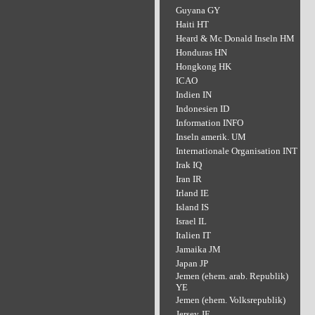
Guyana GY
Haiti HT
Heard & Mc Donald Inseln HM
Honduras HN
Hongkong HK
ICAO
Indien IN
Indonesien ID
Information INFO
Inseln amerik. UM
Internationale Organisation INT
Irak IQ
Iran IR
Irland IE
Island IS
Israel IL
Italien IT
Jamaika JM
Japan JP
Jemen (ehem. arab. Republik)
YE
Jemen (ehem. Volksrepublik)
Jersey JE