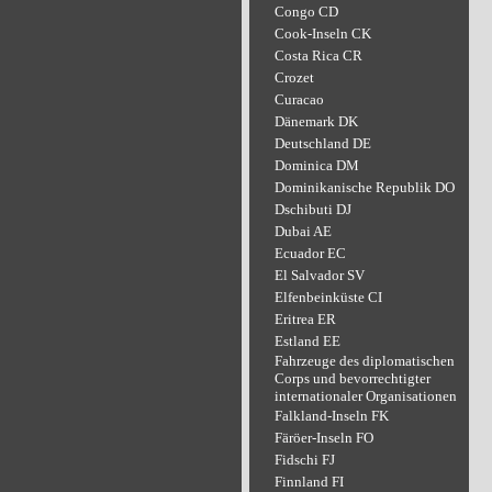
Congo CD
Cook-Inseln CK
Costa Rica CR
Crozet
Curacao
Dänemark DK
Deutschland DE
Dominica DM
Dominikanische Republik DO
Dschibuti DJ
Dubai AE
Ecuador EC
El Salvador SV
Elfenbeinküste CI
Eritrea ER
Estland EE
Fahrzeuge des diplomatischen
Corps und bevorrechtigter
internationaler Organisationen
Falkland-Inseln FK
Färöer-Inseln FO
Fidschi FJ
Finnland FI