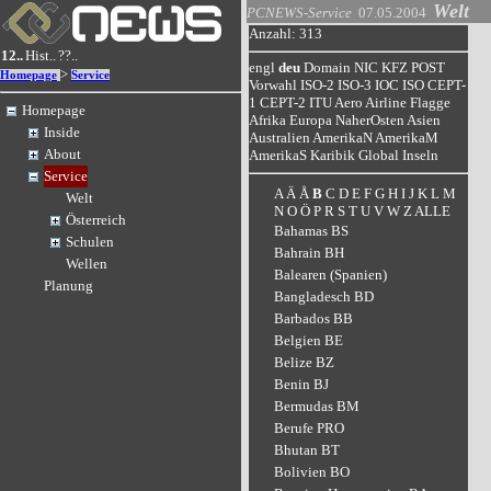
Welt
PCNEWS-Service
07.05.2004
Anzahl: 313
12..
Hist..
??..
engl
deu
Domain
NIC
KFZ
POST
>
Homepage
Service
Vorwahl
ISO-2
ISO-3
IOC
ISO
CEPT-
1
CEPT-2
ITU
Aero
Airline
Flagge
Homepage
Afrika
Europa
NaherOsten
Asien
Inside
Australien
AmerikaN
AmerikaM
About
AmerikaS
Karibik
Global
Inseln
Service
A
Ä
Å
B
C
D
E
F
G
H
I
J
K
L
M
Welt
N
O
Ö
P
R
S
T
U
V
W
Z
ALLE
Österreich
Bahamas BS
Schulen
Bahrain BH
Wellen
Balearen (Spanien)
Planung
Bangladesch BD
Barbados BB
Belgien BE
Belize BZ
Benin BJ
Bermudas BM
Berufe PRO
Bhutan BT
Bolivien BO