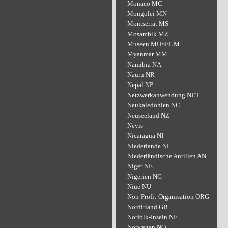
Monaco MC
Mongolei MN
Montserrat MS
Mosambik MZ
Museen MUSEUM
Myanmar MM
Namibia NA
Nauru NR
Nepal NP
Netzwerkanwendung NET
Neukaledonien NC
Neuseeland NZ
Nevis
Nicaragua NI
Niederlande NL
Niederländische Antillen AN
Niger NE
Nigerien NG
Niue NU
Non-Profit-Organisation ORG
Nordirland GB
Norfolk-Inseln NF
Norwegen NO