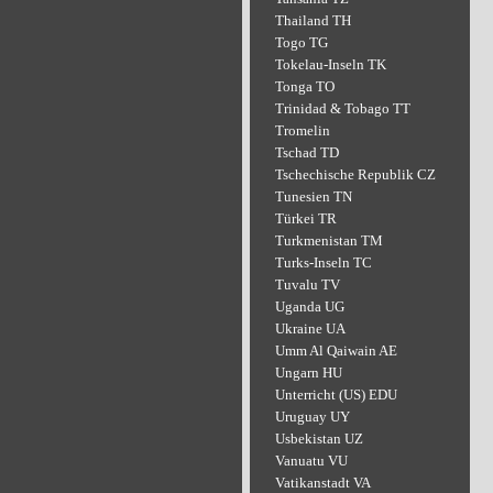
Thailand TH
Togo TG
Tokelau-Inseln TK
Tonga TO
Trinidad & Tobago TT
Tromelin
Tschad TD
Tschechische Republik CZ
Tunesien TN
Türkei TR
Turkmenistan TM
Turks-Inseln TC
Tuvalu TV
Uganda UG
Ukraine UA
Umm Al Qaiwain AE
Ungarn HU
Unterricht (US) EDU
Uruguay UY
Usbekistan UZ
Vanuatu VU
Vatikanstadt VA