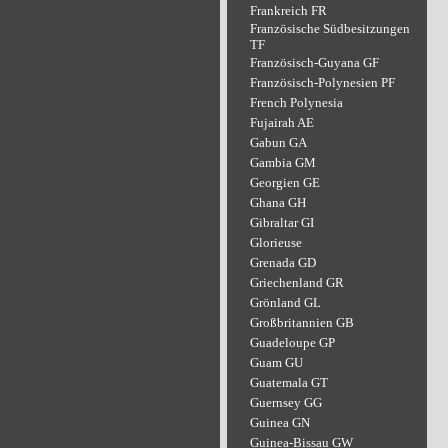
Frankreich FR
Französische Südbesitzungen
TF
Französisch-Guyana GF
Französisch-Polynesien PF
French Polynesia
Fujairah AE
Gabun GA
Gambia GM
Georgien GE
Ghana GH
Gibraltar GI
Glorieuse
Grenada GD
Griechenland GR
Grönland GL
Großbritannien GB
Guadeloupe GP
Guam GU
Guatemala GT
Guernsey GG
Guinea GN
Guinea-Bissau GW