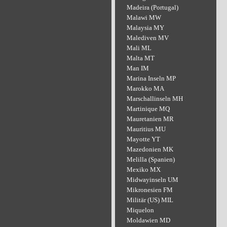
Madeira (Portugal)
Malawi MW
Malaysia MY
Malediven MV
Mali ML
Malta MT
Man IM
Marina Inseln MP
Marokko MA
Marschallinseln MH
Martinique MQ
Mauretanien MR
Mauritius MU
Mayotte YT
Mazedonien MK
Melilla (Spanien)
Mexiko MX
Midwayinseln UM
Mikronesien FM
Militär (US) MIL
Miquelon
Moldawien MD