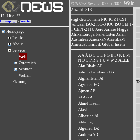
Welt
PCNEWS-Service
07.05.2004
Anzahl: 313
12..
Hist..
??..
engl
deu
Domain
NIC
KFZ
POST
>
Homepage
Service
Vorwahl
ISO-2
ISO-3
IOC
ISO
CEPT-
1
CEPT-2
ITU
Aero
Airline
Flagge
Homepage
Afrika
Europa
NaherOsten
Asien
Inside
Australien
AmerikaN
AmerikaM
About
AmerikaS
Karibik
Global
Inseln
Service
A
Ä
Å
B
C
D
E
F
G
H
I
J
K
L
M
Welt
N
O
Ö
P
R
S
T
U
V
W
Z
ALLE
Österreich
Abu Dhabi AE
Schulen
Admiralty Islands PG
Wellen
Afghanistan AF
Planung
T
Ägypten EG
Ajman AE
Al Ain AE
Åland Inseln
Alaska
Albanien AL
Alderney
Algerien DZ
Andorra AD