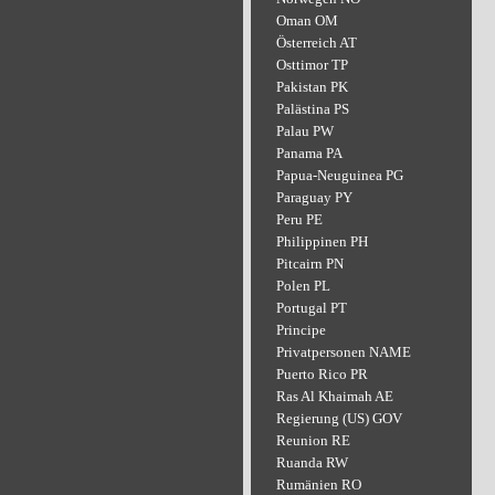
Oman OM
Österreich AT
Osttimor TP
Pakistan PK
Palästina PS
Palau PW
Panama PA
Papua-Neuguinea PG
Paraguay PY
Peru PE
Philippinen PH
Pitcairn PN
Polen PL
Portugal PT
Principe
Privatpersonen NAME
Puerto Rico PR
Ras Al Khaimah AE
Regierung (US) GOV
Reunion RE
Ruanda RW
Rumänien RO