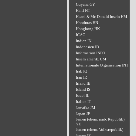
Guyana GY
Haiti HT
Heard & Mc Donald Inseln HM
Honduras HN
Hongkong HK
ICAO
Indien IN
Indonesien ID
Information INFO
Inseln amerik. UM
Internationale Organisation INT
Irak IQ
Iran IR
Irland IE
Island IS
Israel IL
Italien IT
Jamaika JM
Japan JP
Jemen (ehem. arab. Republik)
YE
Jemen (ehem. Volksrepublik)
Jersey JE