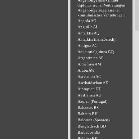
Angehörige anerkannter
diplomatischer Vertretungen
Angehörige zugelassener
konsularischer Vertretungen
Angola AO
Anguilla AI
Antarktis AQ
Antarktis (französisch)
Antigua AG
Äquatorialguinea GQ
Argentinien AR
Armenien AM
Aruba AW
Ascension AC
Aserbaidschan AZ
Äthiopien ET
Australien AU
Azoren (Portugal)
Bahamas BS
Bahrain BH
Balearen (Spanien)
Bangladesch BD
Barbados BB
Belgien BE