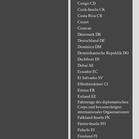
Congo CD
Cook-Inseln CK
Costa Rica CR
Crozet
Curacao
Dänemark DK
Deutschland DE
Dominica DM
Dominikanische Republik DO
Dschibuti DJ
Dubai AE
Ecuador EC
El Salvador SV
Elfenbeinküste CI
Eritrea ER
Estland EE
Fahrzeuge des diplomatischen
Corps und bevorrechtigter
internationaler Organisationen
Falkland-Inseln FK
Färöer-Inseln FO
Fidschi FJ
Finnland FI