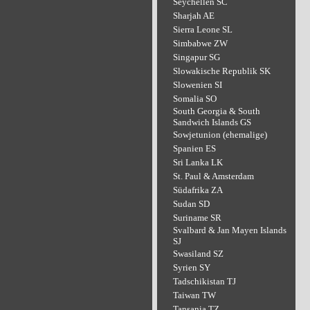
Seychellen SC
Sharjah AE
Sierra Leone SL
Simbabwe ZW
Singapur SG
Slowakische Republik SK
Slowenien SI
Somalia SO
South Georgia & South
Sandwich Islands GS
Sowjetunion (ehemalige)
Spanien ES
Sri Lanka LK
St. Paul & Amsterdam
Südafrika ZA
Sudan SD
Suriname SR
Svalbard & Jan Mayen Islands
SJ
Swasiland SZ
Syrien SY
Tadschikistan TJ
Taiwan TW
Tansania TZ