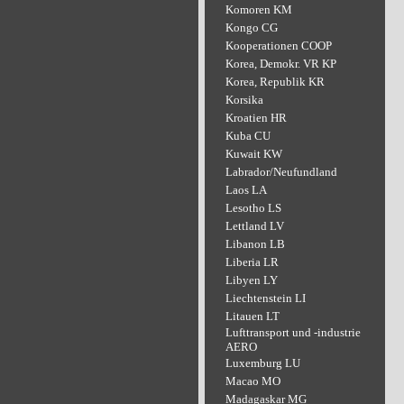
Komoren KM
Kongo CG
Kooperationen COOP
Korea, Demokr. VR KP
Korea, Republik KR
Korsika
Kroatien HR
Kuba CU
Kuwait KW
Labrador/Neufundland
Laos LA
Lesotho LS
Lettland LV
Libanon LB
Liberia LR
Libyen LY
Liechtenstein LI
Litauen LT
Lufttransport und -industrie
AERO
Luxemburg LU
Macao MO
Madagaskar MG