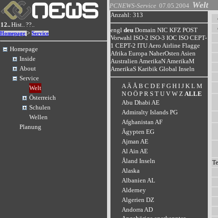
Welt
PCNEWS-Service
07.05.2004
Anzahl: 313
12..
Hist..
??..
engl
deu
Domain
NIC
KFZ
POST
>
Homepage
Service
Vorwahl
ISO-2
ISO-3
IOC
ISO
CEPT-
1
CEPT-2
ITU
Aero
Airline
Flagge
Homepage
Afrika
Europa
NaherOsten
Asien
Inside
Australien
AmerikaN
AmerikaM
About
AmerikaS
Karibik
Global
Inseln
Service
A
Ä
Å
B
C
D
E
F
G
H
I
J
K
L
M
Welt
N
O
Ö
P
R
S
T
U
V
W
Z
ALLE
Österreich
Abu Dhabi AE
Schulen
Admiralty Islands PG
Wellen
Afghanistan AF
Planung
Ägypten EG
Ajman AE
Al Ain AE
Åland Inseln
T
Alaska
Albanien AL
Alderney
Algerien DZ
Andorra AD