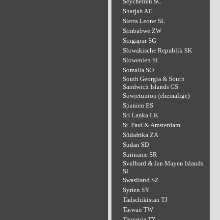
Seychellen SC
Sharjah AE
Sierra Leone SL
Simbabwe ZW
Singapur SG
Slowakische Republik SK
Slowenien SI
Somalia SO
South Georgia & South
Sandwich Islands GS
Sowjetunion (ehemalige)
Spanien ES
Sri Lanka LK
St. Paul & Amsterdam
Südafrika ZA
Sudan SD
Suriname SR
Svalbard & Jan Mayen Islands
SJ
Swasiland SZ
Syrien SY
Tadschikistan TJ
Taiwan TW
Tansania TZ