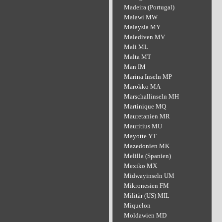
Madeira (Portugal)
Malawi MW
Malaysia MY
Malediven MV
Mali ML
Malta MT
Man IM
Marina Inseln MP
Marokko MA
Marschallinseln MH
Martinique MQ
Mauretanien MR
Mauritius MU
Mayotte YT
Mazedonien MK
Melilla (Spanien)
Mexiko MX
Midwayinseln UM
Mikronesien FM
Militär (US) MIL
Miquelon
Moldawien MD