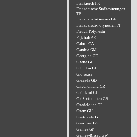
Frankreich FR
Französische Südbesitzungen
TF
Französisch-Guyana GF
Französisch-Polynesien PF
French Polynesia
Fujairah AE
Gabun GA
Gambia GM
Georgien GE
Ghana GH
Gibraltar GI
Glorieuse
Grenada GD
Griechenland GR
Grönland GL
Großbritannien GB
Guadeloupe GP
Guam GU
Guatemala GT
Guernsey GG
Guinea GN
Guinea-Bissau GW