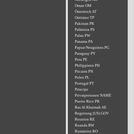
Oman OM
Österreich AT
Osttimor TP
Pakistan PK
Palästina PS
Palau PW
Panama PA
Papua-Neuguinea PG
Paraguay PY
Peru PE
Philippinen PH
Pitcairn PN
Polen PL
Portugal PT
Principe
Privatpersonen NAME
Puerto Rico PR
Ras Al Khaimah AE
Regierung (US) GOV
Reunion RE
Ruanda RW
Rumänien RO