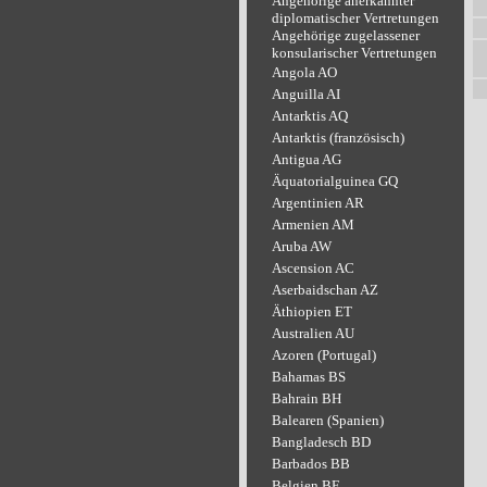
Angehörige anerkannter
diplomatischer Vertretungen
Angehörige zugelassener
konsularischer Vertretungen
Angola AO
Anguilla AI
Antarktis AQ
Antarktis (französisch)
Antigua AG
Äquatorialguinea GQ
Argentinien AR
Armenien AM
Aruba AW
Ascension AC
Aserbaidschan AZ
Äthiopien ET
Australien AU
Azoren (Portugal)
Bahamas BS
Bahrain BH
Balearen (Spanien)
Bangladesch BD
Barbados BB
Belgien BE