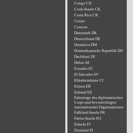
Congo CD
Cook-Inseln CK
Costa Rica CR
Crozet
Curacao
Dänemark DK
Deutschland DE
Dominica DM
Dominikanische Republik DO
Dschibuti DJ
Dubai AE
Ecuador EC
El Salvador SV
Elfenbeinküste CI
Eritrea ER
Estland EE
Fahrzeuge des diplomatischen
Corps und bevorrechtigter
internationaler Organisationen
Falkland-Inseln FK
Färöer-Inseln FO
Fidschi FJ
Finnland FI