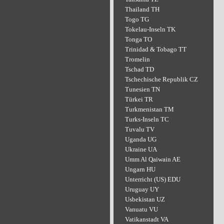
Thailand TH
Togo TG
Tokelau-Inseln TK
Tonga TO
Trinidad & Tobago TT
Tromelin
Tschad TD
Tschechische Republik CZ
Tunesien TN
Türkei TR
Turkmenistan TM
Turks-Inseln TC
Tuvalu TV
Uganda UG
Ukraine UA
Umm Al Qaiwain AE
Ungarn HU
Unterricht (US) EDU
Uruguay UY
Usbekistan UZ
Vanuatu VU
Vatikanstadt VA