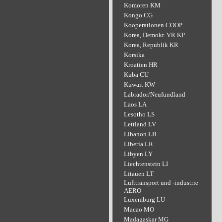
Komoren KM
Kongo CG
Kooperationen COOP
Korea, Demokr. VR KP
Korea, Republik KR
Korsika
Kroatien HR
Kuba CU
Kuwait KW
Labrador/Neufundland
Laos LA
Lesotho LS
Lettland LV
Libanon LB
Liberia LR
Libyen LY
Liechtenstein LI
Litauen LT
Lufttransport und -industrie
AERO
Luxemburg LU
Macao MO
Madagaskar MG