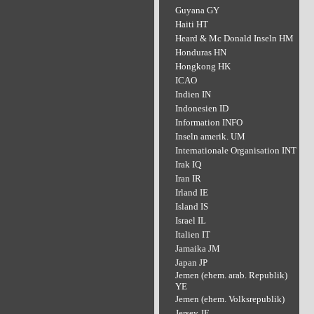
Guyana GY
Haiti HT
Heard & Mc Donald Inseln HM
Honduras HN
Hongkong HK
ICAO
Indien IN
Indonesien ID
Information INFO
Inseln amerik. UM
Internationale Organisation INT
Irak IQ
Iran IR
Irland IE
Island IS
Israel IL
Italien IT
Jamaika JM
Japan JP
Jemen (ehem. arab. Republik)
YE
Jemen (ehem. Volksrepublik)
Jersey JE