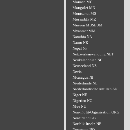
Monaco MC
Mongolei MN
Montserrat MS
Mosambik MZ
Museen MUSEUM
Myanmar MM
Namibia NA
Nauru NR
Nepal NP
Netzwerkanwendung NET
Neukaledonien NC
Neuseeland NZ
Nevis
Nicaragua NI
Niederlande NL
Niederländische Antillen AN
Niger NE
Nigerien NG
Niue NU
Non-Profit-Organisation ORG
Nordirland GB
Norfolk-Inseln NF
Norwegen NO