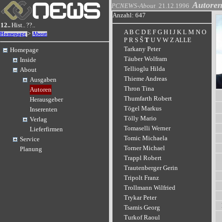
Autore
PCNEWS-About
21.12.1996
Anzahl: 647
12..
Hist..
??..
A
B
C
D
E
F
G
H
I
J
K
L
M
N
O
>
Homepage
About
P
R
S
Š
T
U
V
W
Z
ALLE
Tarkany Peter
Homepage
Täuber Wolfram
Inside
Tellioglu Hilda
About
Thieme Andreas
Ausgaben
Thron Tina
Autoren
Thumfarth Robert
Herausgeber
Tögel Markus
Inserenten
Tölly Mario
Verlag
Tomaselli Werner
Lieferfirmen
Tomic Michaela
Service
Torner Michael
Planung
Trappl Robert
Trautenberger Gerin
Tripolt Franz
Trollmann Wilfried
Trykar Peter
Tsamis Georg
Turkof Raoul