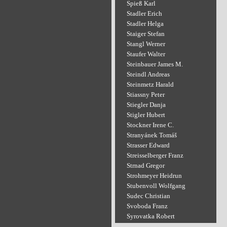
Spieß Karl
Stadler Erich
Stadler Helga
Staiger Stefan
Stangl Werner
Staufer Walter
Steinbauer James M.
Steindl Andreas
Steinmetz Harald
Stiassny Peter
Stiegler Danja
Stigler Hubert
Stockner Irene C.
Stranyánek Tomáš
Strasser Edward
Streisselberger Franz
Strnad Gregor
Strohmeyer Heidrun
Stubenvoll Wolfgang
Sudec Christian
Svoboda Franz
Syrovatka Robert