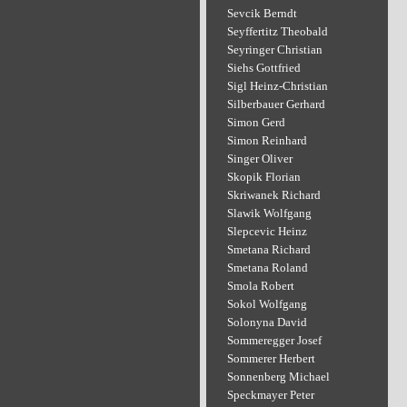
Sevcik Berndt
Seyffertitz Theobald
Seyringer Christian
Siehs Gottfried
Sigl Heinz-Christian
Silberbauer Gerhard
Simon Gerd
Simon Reinhard
Singer Oliver
Skopik Florian
Skriwanek Richard
Slawik Wolfgang
Slepcevic Heinz
Smetana Richard
Smetana Roland
Smola Robert
Sokol Wolfgang
Solonyna David
Sommeregger Josef
Sommerer Herbert
Sonnenberg Michael
Speckmayer Peter