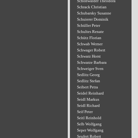
Schönwälder Theodora
Schrack Christian
Schubarsky Susanne
Schuierer Dominik
Schüller Peter
Schultes Renate
Schütz Florian
Schwab Werner
Schwager Robert
Schwarz Horst
Schwarze Barbara
Schweiger Sven
Sedlitz Georg
Sedlitz Stefan
Seibert Petra
Seidel Reinhard
Seidl Markus
Seidl Richard
Seif Peter
Seitl Reinhold
Selb Wolfgang
Seper Wolfgang
Seufert Robert