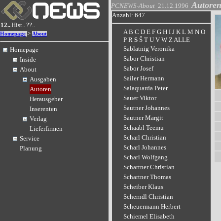
Autore
PCNEWS-About
21.12.1996
Anzahl: 647
12..
Hist..
??..
A
B
C
D
E
F
G
H
I
J
K
L
M
N
O
>
Homepage
About
P
R
S
Š
T
U
V
W
Z
ALLE
Sablatnig Veronika
Homepage
Sabor Christian
Inside
Sabor Josef
About
Sailer Hermann
Ausgaben
Salaquarda Peter
Autoren
Sauer Viktor
Herausgeber
Sautner Johannes
Inserenten
Sautner Margit
Verlag
Schaabl Teemu
Lieferfirmen
Scharl Christian
Service
Scharl Johannes
Planung
Scharl Wolfgang
Schartner Christian
Schartner Thomas
Scheiber Klaus
Scherndl Christian
Scheuermann Herbert
Schiemel Elisabeth