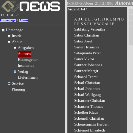
Autore
PCNEWS-About
21.12.1996
Anzahl: 647
12..
Hist..
??..
A
B
C
D
E
F
G
H
I
J
K
L
M
N
O
>
Homepage
About
P
R
S
Š
T
U
V
W
Z
ALLE
Sablatnig Veronika
Homepage
Sabor Christian
Inside
Sabor Josef
About
Sailer Hermann
Ausgaben
Salaquarda Peter
Autoren
Sauer Viktor
Herausgeber
Sautner Johannes
Inserenten
Sautner Margit
Verlag
Schaabl Teemu
Lieferfirmen
Scharl Christian
Service
Scharl Johannes
Planung
Scharl Wolfgang
Schartner Christian
Schartner Thomas
Scheiber Klaus
Scherndl Christian
Scheuermann Herbert
Schiemel Elisabeth