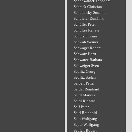
Schönwälder Theodora
Schrack Christian
Schubarsky Susanne
Schuierer Dominik
Schüller Peter
Schultes Renate
Schütz Florian
Schwab Werner
Schwager Robert
Schwarz Horst
Schwarze Barbara
Schweiger Sven
Sedlitz Georg
Sedlitz Stefan
Seibert Petra
Seidel Reinhard
Seidl Markus
Seidl Richard
Seif Peter
Seitl Reinhold
Selb Wolfgang
Seper Wolfgang
Seufert Robert