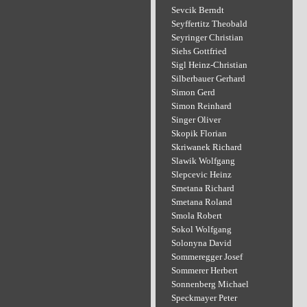
Sevcik Berndt
Seyffertitz Theobald
Seyringer Christian
Siehs Gottfried
Sigl Heinz-Christian
Silberbauer Gerhard
Simon Gerd
Simon Reinhard
Singer Oliver
Skopik Florian
Skriwanek Richard
Slawik Wolfgang
Slepcevic Heinz
Smetana Richard
Smetana Roland
Smola Robert
Sokol Wolfgang
Solonyna David
Sommeregger Josef
Sommerer Herbert
Sonnenberg Michael
Speckmayer Peter