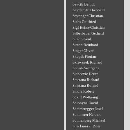
Sevcik Berndt
Seyffertitz Theobald
Seyringer Christian
Siehs Gottfried
Sigl Heinz-Christian
Silberbauer Gerhard
Simon Gerd
Simon Reinhard
Singer Oliver
Skopik Florian
Skriwanek Richard
Slawik Wolfgang
Slepcevic Heinz
Smetana Richard
Smetana Roland
Smola Robert
Sokol Wolfgang
Solonyna David
Sommeregger Josef
Sommerer Herbert
Sonnenberg Michael
Speckmayer Peter