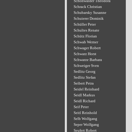
Schönwälder Theodora
Schrack Christian
Schubarsky Susanne
Schuierer Dominik
Schüller Peter
Schultes Renate
Schütz Florian
Schwab Werner
Schwager Robert
Schwarz Horst
Schwarze Barbara
Schweiger Sven
Sedlitz Georg
Sedlitz Stefan
Seibert Petra
Seidel Reinhard
Seidl Markus
Seidl Richard
Seif Peter
Seitl Reinhold
Selb Wolfgang
Seper Wolfgang
Seufert Robert