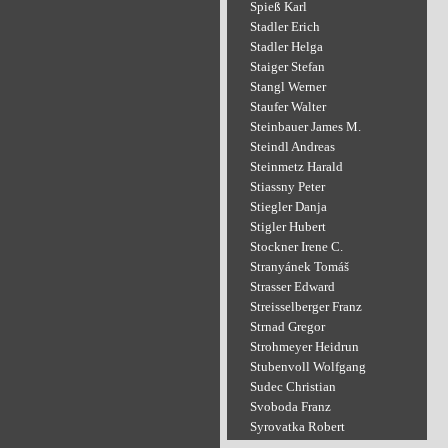
Spieß Karl
Stadler Erich
Stadler Helga
Staiger Stefan
Stangl Werner
Staufer Walter
Steinbauer James M.
Steindl Andreas
Steinmetz Harald
Stiassny Peter
Stiegler Danja
Stigler Hubert
Stockner Irene C.
Stranyánek Tomáš
Strasser Edward
Streisselberger Franz
Strnad Gregor
Strohmeyer Heidrun
Stubenvoll Wolfgang
Sudec Christian
Svoboda Franz
Syrovatka Robert