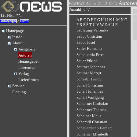
Autore
PCNEWS-About
21.12.1996
Anzahl: 647
12..
Hist..
??..
A
B
C
D
E
F
G
H
I
J
K
L
M
N
O
>
Homepage
About
P
R
S
Š
T
U
V
W
Z
ALLE
Sablatnig Veronika
Homepage
Sabor Christian
Inside
Sabor Josef
About
Sailer Hermann
Ausgaben
Salaquarda Peter
Autoren
Sauer Viktor
Herausgeber
Sautner Johannes
Inserenten
Sautner Margit
Verlag
Schaabl Teemu
Lieferfirmen
Scharl Christian
Service
Scharl Johannes
Planung
Scharl Wolfgang
Schartner Christian
Schartner Thomas
Scheiber Klaus
Scherndl Christian
Scheuermann Herbert
Schiemel Elisabeth