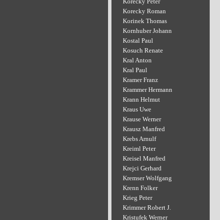
Korecky Peter
Korecky Roman
Korinek Thomas
Kornhuber Johann
Kostal Paul
Kosuch Renate
Kral Anton
Kral Paul
Kramer Franz
Krammer Hermann
Krann Helmut
Kraus Uwe
Krause Werner
Krausz Manfred
Krebs Arnulf
Kreiml Peter
Kreisel Manfred
Krejci Gerhard
Kremser Wolfgang
Krenn Folker
Krieg Peter
Krimmer Robert J.
Kristufek Werner