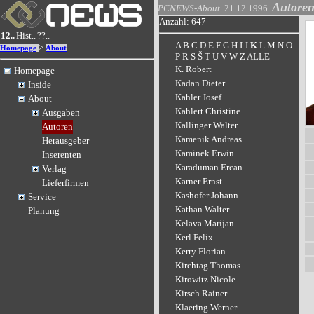
Autore
PCNEWS-About
21.12.1996
Anzahl: 647
12..
Hist..
??..
A
B
C
D
E
F
G
H
I
J
K
L
M
N
O
>
Homepage
About
P
R
S
Š
T
U
V
W
Z
ALLE
K. Robert
Homepage
Kadan Dieter
Inside
Kahler Josef
About
Kahlert Christine
Ausgaben
Kallinger Walter
Autoren
Kamenik Andreas
Herausgeber
Kaminek Erwin
Inserenten
Karaduman Ercan
Verlag
Karner Ernst
Lieferfirmen
Kashofer Johann
Service
Kathan Walter
Planung
Kelava Marijan
Kerl Felix
Kerry Florian
Kirchtag Thomas
Kirowitz Nicole
Kirsch Rainer
Klaering Werner