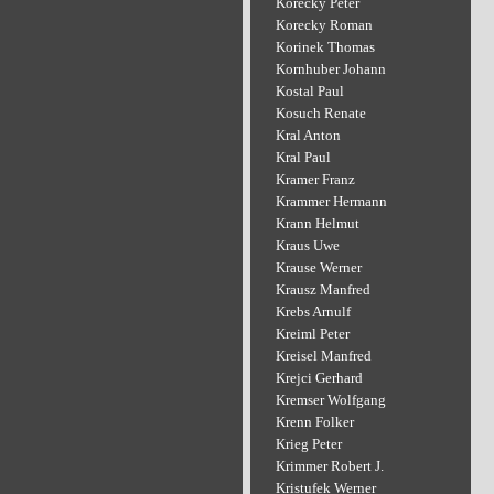
Korecky Peter
Korecky Roman
Korinek Thomas
Kornhuber Johann
Kostal Paul
Kosuch Renate
Kral Anton
Kral Paul
Kramer Franz
Krammer Hermann
Krann Helmut
Kraus Uwe
Krause Werner
Krausz Manfred
Krebs Arnulf
Kreiml Peter
Kreisel Manfred
Krejci Gerhard
Kremser Wolfgang
Krenn Folker
Krieg Peter
Krimmer Robert J.
Kristufek Werner