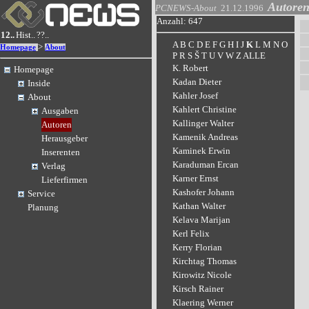
Autore
PCNEWS-About
21.12.1996
Anzahl: 647
12..
Hist..
??..
A
B
C
D
E
F
G
H
I
J
K
L
M
N
O
>
Homepage
About
P
R
S
Š
T
U
V
W
Z
ALLE
K. Robert
Homepage
Kadan Dieter
Inside
Kahler Josef
About
Kahlert Christine
Ausgaben
Kallinger Walter
Autoren
Kamenik Andreas
Herausgeber
Kaminek Erwin
Inserenten
Karaduman Ercan
Verlag
Karner Ernst
Lieferfirmen
Kashofer Johann
Service
Kathan Walter
Planung
Kelava Marijan
Kerl Felix
Kerry Florian
Kirchtag Thomas
Kirowitz Nicole
Kirsch Rainer
Klaering Werner