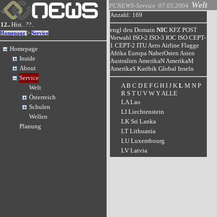
Welt
PCNEWS-Service
07.05.2004
Anzahl: 169
12..
Hist..
??..
engl
deu
Domain
NIC
KFZ
POST
>
Homepage
Service
Vorwahl
ISO-2
ISO-3
IOC
ISO
CEPT-
1
CEPT-2
ITU
Aero
Airline
Flagge
Homepage
Afrika
Europa
NaherOsten
Asien
Inside
Australien
AmerikaN
AmerikaM
About
AmerikaS
Karibik
Global
Inseln
Service
A
B
C
D
E
F
G
H
I
J
K
L
M
N
P
Welt
R
S
T
U
V
W
Y
ALLE
Österreich
LA Lao
Schulen
LI Liechtenstein
Wellen
LK Sri Lanka
Planung
LT Lithuania
LU Luxembourg
LV Latvia