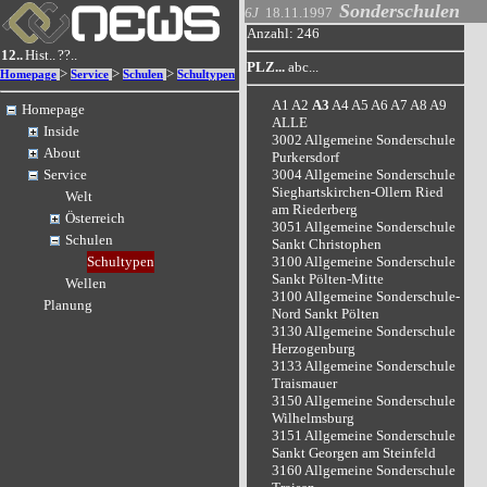
Sonderschulen
6J
18.11.1997
Anzahl: 246
12..
Hist..
??..
PLZ...
abc...
>
>
>
Homepage
Service
Schulen
Schultypen
A1
A2
A3
A4
A5
A6
A7
A8
A9
Homepage
ALLE
Inside
3002 Allgemeine Sonderschule
About
Purkersdorf
3004 Allgemeine Sonderschule
Service
Sieghartskirchen-Ollern Ried
Welt
am Riederberg
Österreich
3051 Allgemeine Sonderschule
Schulen
Sankt Christophen
3100 Allgemeine Sonderschule
Schultypen
Sankt Pölten-Mitte
Wellen
3100 Allgemeine Sonderschule-
Planung
Nord Sankt Pölten
3130 Allgemeine Sonderschule
Herzogenburg
3133 Allgemeine Sonderschule
Traismauer
3150 Allgemeine Sonderschule
Wilhelmsburg
3151 Allgemeine Sonderschule
Sankt Georgen am Steinfeld
3160 Allgemeine Sonderschule