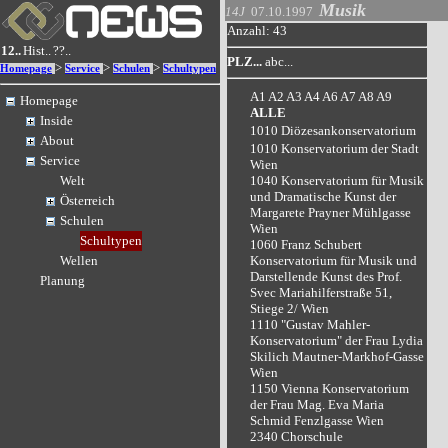
Musik
14J
07.10.1997
Anzahl: 43
12..
Hist..
??..
PLZ...
abc...
>
>
>
Homepage
Service
Schulen
Schultypen
A1
A2
A3
A4
A6
A7
A8
A9
Homepage
ALLE
Inside
1010 Diözesankonservatorium
About
1010 Konservatorium der Stadt
Service
Wien
1040 Konservatorium für Musik
Welt
und Dramatische Kunst der
Österreich
Margarete Prayner Mühlgasse
Schulen
Wien
Schultypen
1060 Franz Schubert
Konservatorium für Musik und
Wellen
Darstellende Kunst des Prof.
Planung
Svec Mariahilferstraße 51,
Stiege 2/ Wien
1110 "Gustav Mahler-
Konservatorium" der Frau Lydia
Skilich Mautner-Markhof-Gasse
Wien
1150 Vienna Konservatorium
der Frau Mag. Eva Maria
Schmid Fenzlgasse Wien
2340 Chorschule