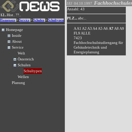
Fachhochschule
18J
04.10.1997
Anzahl: 43
12..
Hist..
??..
PLZ...
abc...
>
>
>
Homepage
Service
Schulen
Schultypen
A
A1
A2
A3
A4
A5
A6
A7
A8
A9
Homepage
FL9
ALLE
Inside
7423
About
Fachhochschulstudiengang für
Gebäudetechnik und
Service
Energieplanung
Welt
Österreich
Schulen
Schultypen
Wellen
Planung