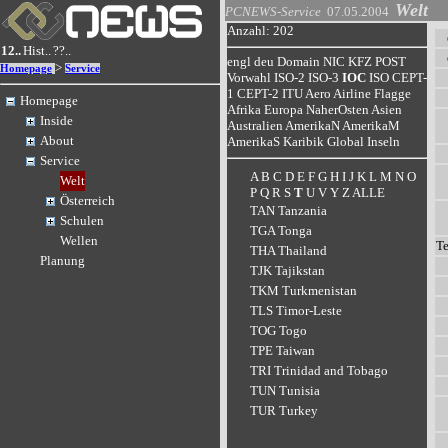
Welt
PCNEWS-Service
07.05.2004
Anzahl: 202
12..
Hist..
??..
engl
deu
Domain
NIC
KFZ
POST
>
Homepage
Service
Vorwahl
ISO-2
ISO-3
IOC
ISO
CEPT-
1
CEPT-2
ITU
Aero
Airline
Flagge
Homepage
Afrika
Europa
NaherOsten
Asien
Inside
Australien
AmerikaN
AmerikaM
About
AmerikaS
Karibik
Global
Inseln
Service
A
B
C
D
E
F
G
H
I
J
K
L
M
N
O
Welt
P
Q
R
S
T
U
V
Y
Z
ALLE
Österreich
TAN Tanzania
Schulen
TGA Tonga
Wellen
T
THA Thailand
Planung
TJK Tajikstan
TKM Turkmenistan
TLS Timor-Leste
TOG Togo
TPE Taiwan
TRI Trinidad and Tobago
TUN Tunisia
TUR Turkey