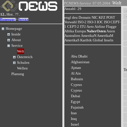
Welt
PCNEWS-Service
07.05.2004
Anzahl: 29
12..
Hist..
??..
engl
deu
Domain
NIC
KFZ
POST
>
Homepage
Service
Vorwahl
ISO-2
ISO-3
IOC
ISO
CEPT-
1
CEPT-2
ITU
Aero
Airline
Flagge
Homepage
Afrika
Europa
NaherOsten
Asien
Inside
Australien
AmerikaN
AmerikaM
About
AmerikaS
Karibik
Global
Inseln
Service
Welt
Abu Dhabi
Österreich
Afghanistan
Schulen
Ajman
Wellen
T
Al Ain
Planung
Bahrain
Cyprus
Cyprus
Dubai
Egypt
Fujairah
Iran
Iraq
Israel