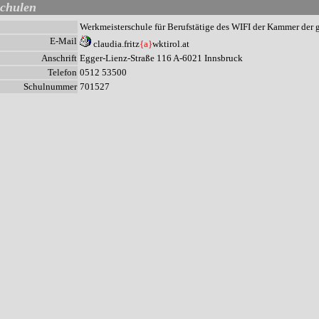
schulen
Werkmeisterschule für Berufstätige des WIFI der Kammer der g
E-Mail
claudia.fritz
{a}
wktirol.at
Anschrift
Egger-Lienz-Straße 116 A-6021 Innsbruck
Telefon
0512 53500
Schulnummer
701527