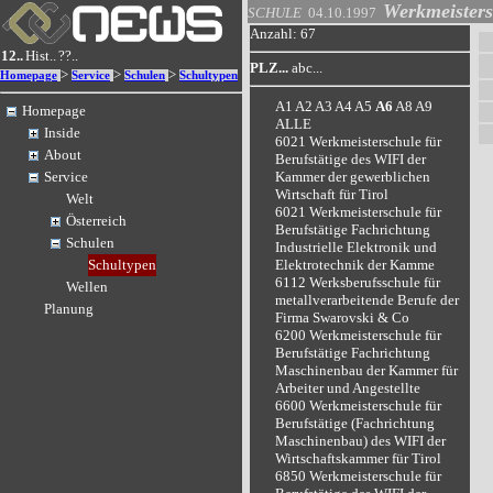
Werkmeister
SCHULE
04.10.1997
Anzahl: 67
12..
Hist..
??..
PLZ...
abc...
>
>
>
Homepage
Service
Schulen
Schultypen
A1
A2
A3
A4
A5
A6
A8
A9
Homepage
ALLE
Inside
6021 Werkmeisterschule für
About
Berufstätige des WIFI der
Kammer der gewerblichen
Service
Wirtschaft für Tirol
Welt
6021 Werkmeisterschule für
Österreich
Berufstätige Fachrichtung
Schulen
Industrielle Elektronik und
Elektrotechnik der Kamme
Schultypen
6112 Werksberufsschule für
Wellen
metallverarbeitende Berufe der
Planung
Firma Swarovski & Co
6200 Werkmeisterschule für
Berufstätige Fachrichtung
Maschinenbau der Kammer für
Arbeiter und Angestellte
6600 Werkmeisterschule für
Berufstätige (Fachrichtung
Maschinenbau) des WIFI der
Wirtschaftskammer für Tirol
6850 Werkmeisterschule für