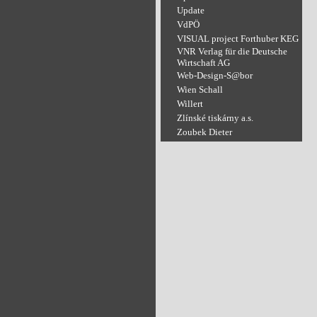
Update
VdPÖ
VISUAL project Forthuber KEG
VNR Verlag für die Deutsche
Wirtschaft AG
Web-Design-S@bor
Wien Schall
Willert
Zlínské tiskárny a.s.
Zoubek Dieter