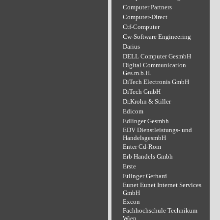
Computer Partners
Computer-Direct
Ctf-Computer
Cw-Software Engineering
Darius
DELL Computer GesmbH
Digital Communication
Ges.m.b.H.
DiTech Electronis GmbH
DiTech GmbH
Dr.Krohn & Stiller
Edicom
Edlinger Gesmbh
EDV Dienstleistungs- und
HandelsgesmbH
Enter Cd-Rom
Erb Handels Gmbh
Erste
Etlinger Gerhard
Eunet Eunet Internet Services
GmbH
Excon
Fachhochschule Technikum
Wien