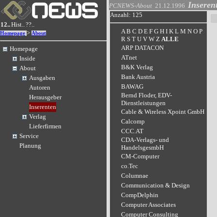
Inseren
PCNEWS-About
21.12.1996
Anzahl: 125
12..
Hist..
??..
A
B
C
D
E
F
G
H
I
K
L
M
N
O
P
>
Homepage
About
R
S
T
U
V
W
Z
ALLE
ARP DATACON
Homepage
ATnet
Inside
B&K Verlag
About
Bank Austria
Ausgaben
BAWAG
Autoren
Bernd Floder, EDV-
Herausgeber
Dienstleistungen
Inserenten
Cable & Wireless Xpoint GmbH
Verlag
Calcomp
Lieferfirmen
CCC.AT
Service
CDA-Verlags- und
Planung
HandelsgesmbH
CM-Computer
co.Tec
Columnae
Communication & Design
CompDelphin
Computer Associates
Computer Consulting