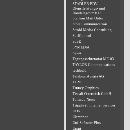
STADLER EDV-
Dienstleistungs- und
Handelsges.m.b.H
Stallion Mail Order
Store Communication
Strobl Media Consulting
SurfControl
SuSE
SYMEDIA
Sywa
Tagungssekretariat ME-03
TAYLOR Communications
techbold
Telekom Austria AG
TGM
Tinney Graphics
Tiscali Österreich GmbH
Tornado News
Tripple @ Internet Services
UDS
Ultraprint
Uni-Software Plus
Upart