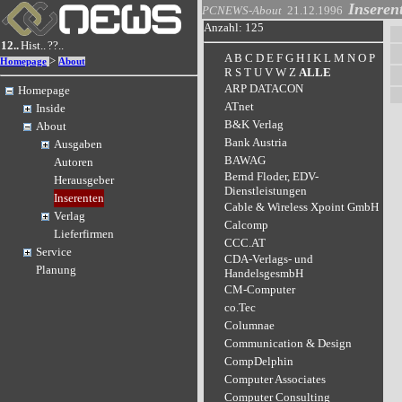
Inseren
PCNEWS-About
21.12.1996
Anzahl: 125
12..
Hist..
??..
A
B
C
D
E
F
G
H
I
K
L
M
N
O
P
>
Homepage
About
R
S
T
U
V
W
Z
ALLE
ARP DATACON
Homepage
ATnet
Inside
B&K Verlag
About
Bank Austria
Ausgaben
BAWAG
Autoren
Bernd Floder, EDV-
Herausgeber
Dienstleistungen
Inserenten
Cable & Wireless Xpoint GmbH
Verlag
Calcomp
Lieferfirmen
CCC.AT
Service
CDA-Verlags- und
Planung
HandelsgesmbH
CM-Computer
co.Tec
Columnae
Communication & Design
CompDelphin
Computer Associates
Computer Consulting