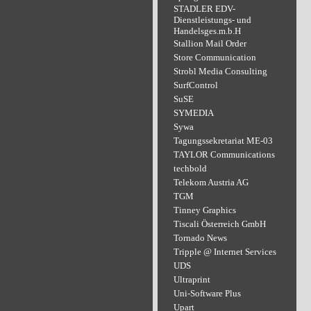
STADLER EDV-
Dienstleistungs- und
Handelsges.m.b.H
Stallion Mail Order
Store Communication
Strobl Media Consulting
SurfControl
SuSE
SYMEDIA
Sywa
Tagungssekretariat ME-03
TAYLOR Communications
techbold
Telekom Austria AG
TGM
Tinney Graphics
Tiscali Österreich GmbH
Tornado News
Tripple @ Internet Services
UDS
Ultraprint
Uni-Software Plus
Upart