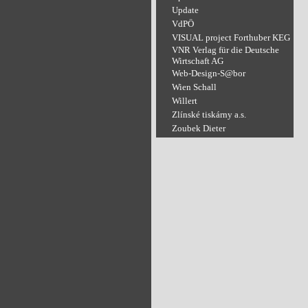
Update
VdPÖ
VISUAL project Forthuber KEG
VNR Verlag für die Deutsche
Wirtschaft AG
Web-Design-S@bor
Wien Schall
Willert
Zlínské tiskárny a.s.
Zoubek Dieter