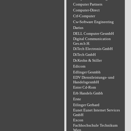
Computer Partners
Computer-Direct
Ctf-Computer
Cw-Software Engineering
Darius
DELL Computer GesmbH
Digital Communication
Ges.m.b.H.
DiTech Electronis GmbH
DiTech GmbH
Dr.Krohn & Stiller
Edicom
Edlinger Gesmbh
EDV Dienstleistungs- und
HandelsgesmbH
Enter Cd-Rom
Erb Handels Gmbh
Erste
Etlinger Gerhard
Eunet Eunet Internet Services
GmbH
Excon
Fachhochschule Technikum
Wien