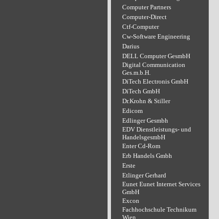
Computer Partners
Computer-Direct
Ctf-Computer
Cw-Software Engineering
Darius
DELL Computer GesmbH
Digital Communication
Ges.m.b.H.
DiTech Electronis GmbH
DiTech GmbH
Dr.Krohn & Stiller
Edicom
Edlinger Gesmbh
EDV Dienstleistungs- und
HandelsgesmbH
Enter Cd-Rom
Erb Handels Gmbh
Erste
Etlinger Gerhard
Eunet Eunet Internet Services
GmbH
Excon
Fachhochschule Technikum
Wien