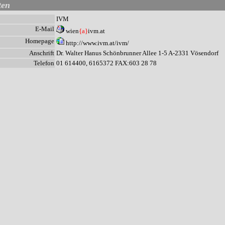
ten
IVM
E-Mail
wien
{a}
ivm.at
Homepage
http://www.ivm.at/ivm/
Anschrift
Dr. Walter Hanus Schönbrunner Allee 1-5 A-2331 Vösendorf
Telefon
01 614400, 6165372 FAX:603 28 78