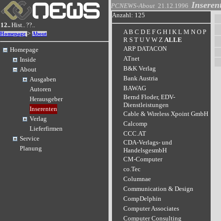
Inseren
PCNEWS-About
21.12.1996
Anzahl: 125
12..
Hist..
??..
A
B
C
D
E
F
G
H
I
K
L
M
N
O
P
>
Homepage
About
R
S
T
U
V
W
Z
ALLE
ARP DATACON
Homepage
ATnet
Inside
B&K Verlag
About
Bank Austria
Ausgaben
BAWAG
Autoren
Bernd Floder, EDV-
Herausgeber
Dienstleistungen
Inserenten
Cable & Wireless Xpoint GmbH
Verlag
Calcomp
Lieferfirmen
CCC.AT
Service
CDA-Verlags- und
Planung
HandelsgesmbH
CM-Computer
co.Tec
Columnae
Communication & Design
CompDelphin
Computer Associates
Computer Consulting