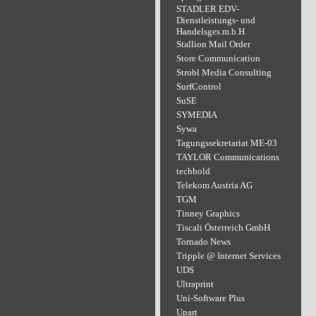
STADLER EDV-
Dienstleistungs- und
Handelsges.m.b.H
Stallion Mail Order
Store Communication
Strobl Media Consulting
SurfControl
SuSE
SYMEDIA
Sywa
Tagungssekretariat ME-03
TAYLOR Communications
techbold
Telekom Austria AG
TGM
Tinney Graphics
Tiscali Österreich GmbH
Tornado News
Tripple @ Internet Services
UDS
Ultraprint
Uni-Software Plus
Upart