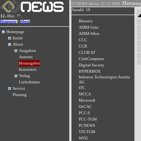
Heraus
PCNEWS-About
21.12.1996
Anzahl: 18
12..
Hist..
??..
Hinweis
>
Homepage
About
ADIM-Graz
Homepage
ADIM-Wien
Inside
CCC
About
CCR
Ausgaben
CLUB AT
Autoren
ClubComputer
Herausgeber
Digital Society
Inserenten
HYPERBOX
Verlag
Infineon Technologies Austria
Lieferfirmen
AG
ITC
Service
MCCA
Planung
Microsoft
OeCAC
PCC-S
PCC-TGM
PCNEWS
VIT-TGM
WUG