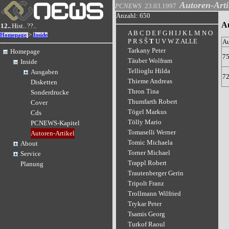
Autoren-Arti
PCNEWS
23.03.1997
Anzahl: 650
A
12..
Hist..
??..
A
B
C
D
E
F
G
H
I
J
K
L
M
N
O
>
Homepage
Inside
P
R
S
Š
T
U
V
W
Z
ALLE
A
Tarkany Peter
Homepage
7
Täuber Wolfram
Inside
Tellioglu Hilda
Ausgaben
7
Thieme Andreas
Disketten
Thron Tina
Sonderdrucke
Thumfarth Robert
Cover
Tögel Markus
Cds
Tölly Mario
PCNEWS-Kapitel
Tomaselli Werner
Autoren-Artikel
Tomic Michaela
About
Torner Michael
Service
Trappl Robert
Planung
Trautenberger Gerin
Tripolt Franz
Trollmann Wilfried
Trykar Peter
Tsamis Georg
Turkof Raoul