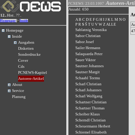
Autoren-Arti
PCNEWS
23.03.1997
Anzahl: 650
A
12..
Hist..
??..
A
B
C
D
E
F
G
H
I
J
K
L
M
N
O
>
Homepage
Inside
P
R
S
Š
T
U
V
W
Z
ALLE
A
Sablatnig Veronika
Homepage
4
Sabor Christian
Inside
Sabor Josef
Ausgaben
Sailer Hermann
Disketten
Salaquarda Peter
Sonderdrucke
Sauer Viktor
Cover
Sautner Johannes
Cds
Sautner Margit
PCNEWS-Kapitel
Schaabl Teemu
Autoren-Artikel
Scharl Christian
About
Scharl Johannes
Service
Scharl Wolfgang
Planung
Schartner Christian
Schartner Thomas
Scheiber Klaus
Scherndl Christian
Scheuermann Herbert
Schiemel Elisabeth