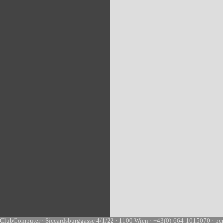
ClubComputer · Siccardsburggasse 4/1/22 · 1100 Wien · +43(0)-664-1015070 · pc