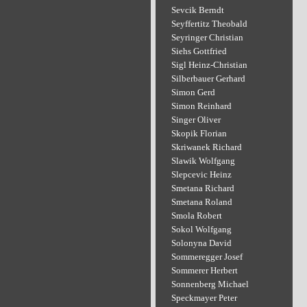
Sevcik Berndt
Seyffertitz Theobald
Seyringer Christian
Siehs Gottfried
Sigl Heinz-Christian
Silberbauer Gerhard
Simon Gerd
Simon Reinhard
Singer Oliver
Skopik Florian
Skriwanek Richard
Slawik Wolfgang
Slepcevic Heinz
Smetana Richard
Smetana Roland
Smola Robert
Sokol Wolfgang
Solonyna David
Sommeregger Josef
Sommerer Herbert
Sonnenberg Michael
Speckmayer Peter