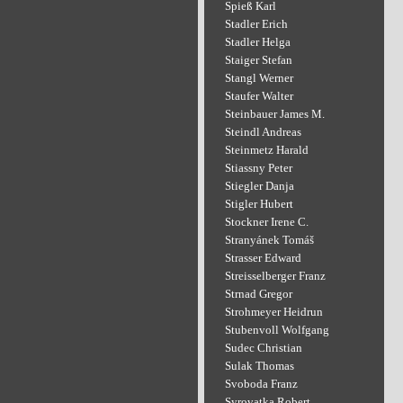
Spieß Karl
Stadler Erich
Stadler Helga
Staiger Stefan
Stangl Werner
Staufer Walter
Steinbauer James M.
Steindl Andreas
Steinmetz Harald
Stiassny Peter
Stiegler Danja
Stigler Hubert
Stockner Irene C.
Stranyánek Tomáš
Strasser Edward
Streisselberger Franz
Strnad Gregor
Strohmeyer Heidrun
Stubenvoll Wolfgang
Sudec Christian
Sulak Thomas
Svoboda Franz
Syrovatka Robert