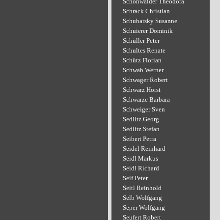
Schönwälder Theodora
Schrack Christian
Schubarsky Susanne
Schuierer Dominik
Schüller Peter
Schultes Renate
Schütz Florian
Schwab Werner
Schwager Robert
Schwarz Horst
Schwarze Barbara
Schweiger Sven
Sedlitz Georg
Sedlitz Stefan
Seibert Petra
Seidel Reinhard
Seidl Markus
Seidl Richard
Seif Peter
Seitl Reinhold
Selb Wolfgang
Seper Wolfgang
Seufert Robert