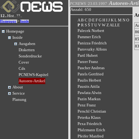
Autoren-Arti
PCNEWS
23.03.1997
Anzahl: 650
A
12..
Hist..
??..
A
B
C
D
E
F
G
H
I
J
K
L
M
N
O
>
Homepage
Inside
P
R
S
Š
T
U
V
W
Z
ALLE
A
Palecek Norbert
Homepage
8
Pammer Erich
Inside
8
Panizza Friedrich
Ausgaben
8
Parovszky Alfons
Disketten
Partl Hubert
Sonderdrucke
Parzer Franz
Cover
Pascher Andreas
Cds
Patels Gottfried
PCNEWS-Kapitel
Paulis Herbert
Autoren-Artikel
Pausits Attila
About
Pawlata Alwin
Service
Pazin Markus
Planung
Penz Franz
Perschl Christian
Peterka Klaus
Pexa Friedrich
Pfalzmann Erich
Pfeifer Manfred