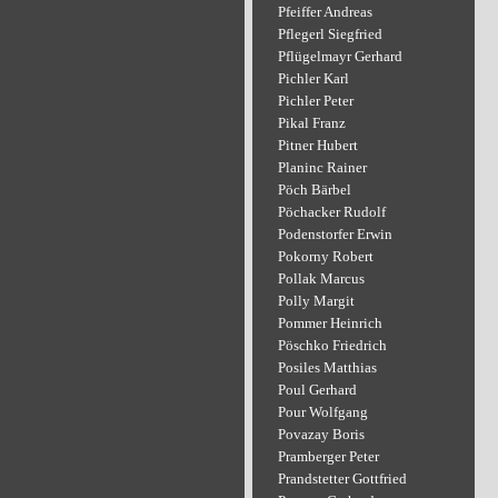
Pfeiffer Andreas
Pflegerl Siegfried
Pflügelmayr Gerhard
Pichler Karl
Pichler Peter
Pikal Franz
Pitner Hubert
Planinc Rainer
Pöch Bärbel
Pöchacker Rudolf
Podenstorfer Erwin
Pokorny Robert
Pollak Marcus
Polly Margit
Pommer Heinrich
Pöschko Friedrich
Posiles Matthias
Poul Gerhard
Pour Wolfgang
Povazay Boris
Pramberger Peter
Prandstetter Gottfried