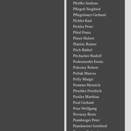
Pfeiffer Andreas
Pflegerl Siegfried
Pflügelmayr Gerhard
Pichler Karl
Pichler Peter
Pikal Franz
Pitner Hubert
Planinc Rainer
Pöch Bärbel
Pöchacker Rudolf
Podenstorfer Erwin
Pokorny Robert
Pollak Marcus
Polly Margit
Pommer Heinrich
Pöschko Friedrich
Posiles Matthias
Poul Gerhard
Pour Wolfgang
Povazay Boris
Pramberger Peter
Prandstetter Gottfried