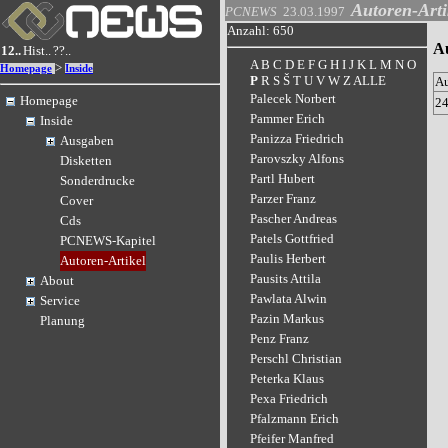
Autoren-Arti
PCNEWS
23.03.1997
Anzahl: 650
A
12..
Hist..
??..
A
B
C
D
E
F
G
H
I
J
K
L
M
N
O
>
Homepage
Inside
P
R
S
Š
T
U
V
W
Z
ALLE
A
Palecek Norbert
Homepage
2
Pammer Erich
Inside
Panizza Friedrich
Ausgaben
Parovszky Alfons
Disketten
Partl Hubert
Sonderdrucke
Parzer Franz
Cover
Pascher Andreas
Cds
Patels Gottfried
PCNEWS-Kapitel
Paulis Herbert
Autoren-Artikel
Pausits Attila
About
Pawlata Alwin
Service
Pazin Markus
Planung
Penz Franz
Perschl Christian
Peterka Klaus
Pexa Friedrich
Pfalzmann Erich
Pfeifer Manfred