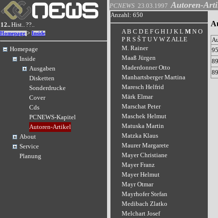
Autoren-Arti
PCNEWS
23.03.1997
Anzahl: 650
A
12..
Hist..
??..
A
B
C
D
E
F
G
H
I
J
K
L
M
N
O
>
Homepage
Inside
P
R
S
Š
T
U
V
W
Z
ALLE
A
M. Rainer
Homepage
9
Maaß Jürgen
Inside
8
Maderdonner Otto
Ausgaben
8
Manhartsberger Martina
Disketten
Maresch Helfrid
Sonderdrucke
Märk Elmar
Cover
Marschat Peter
Cds
Maschek Helmut
PCNEWS-Kapitel
Matuska Martin
Autoren-Artikel
Matzka Klaus
About
Maurer Margarete
Service
Mayer Christiane
Planung
Mayer Franz
Mayer Helmut
Mayr Otmar
Mayrhofer Stefan
Medibach Zlatko
Melchart Josef