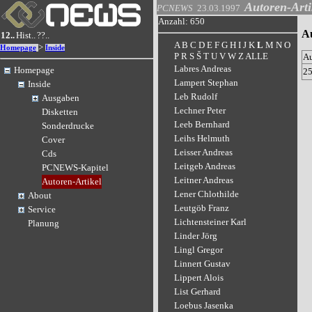
Autoren-Arti
PCNEWS
23.03.1997
Anzahl: 650
A
12..
Hist..
??..
A
B
C
D
E
F
G
H
I
J
K
L
M
N
O
>
Homepage
Inside
P
R
S
Š
T
U
V
W
Z
ALLE
A
Labres Andreas
Homepage
2
Lampert Stephan
Inside
Leb Rudolf
Ausgaben
Lechner Peter
Disketten
Leeb Bernhard
Sonderdrucke
Leihs Helmuth
Cover
Leisser Andreas
Cds
Leitgeb Andreas
PCNEWS-Kapitel
Leitner Andreas
Autoren-Artikel
Lener Chlothilde
About
Leutgöb Franz
Service
Lichtensteiner Karl
Planung
Linder Jörg
Lingl Gregor
Linnert Gustav
Lippert Alois
List Gerhard
Loebus Jasenka