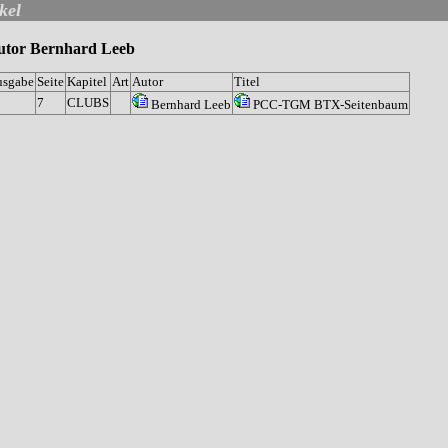
kel
utor Bernhard Leeb
usgabe
Seite
Kapitel
Art
Autor
Titel
5
7
CLUBS
Bernhard Leeb
PCC-TGM BTX-Seitenbaum