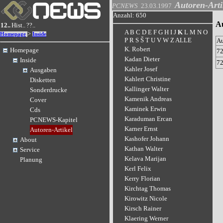
Autoren-Arti
PCNEWS
23.03.1997
Anzahl: 650
A
12..
Hist..
??..
A
B
C
D
E
F
G
H
I
J
K
L
M
N
O
>
Homepage
Inside
P
R
S
Š
T
U
V
W
Z
ALLE
A
K. Robert
Homepage
7
Kadan Dieter
Inside
7
Kahler Josef
Ausgaben
Kahlert Christine
Disketten
Kallinger Walter
Sonderdrucke
Kamenik Andreas
Cover
Kaminek Erwin
Cds
Karaduman Ercan
PCNEWS-Kapitel
Karner Ernst
Autoren-Artikel
Kashofer Johann
About
Kathan Walter
Service
Kelava Marijan
Planung
Kerl Felix
Kerry Florian
Kirchtag Thomas
Kirowitz Nicole
Kirsch Rainer
Klaering Werner