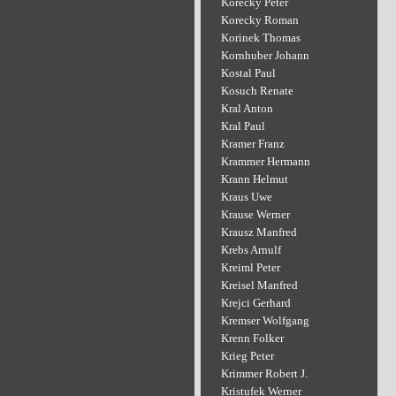
Korecky Peter
Korecky Roman
Korinek Thomas
Kornhuber Johann
Kostal Paul
Kosuch Renate
Kral Anton
Kral Paul
Kramer Franz
Krammer Hermann
Krann Helmut
Kraus Uwe
Krause Werner
Krausz Manfred
Krebs Arnulf
Kreiml Peter
Kreisel Manfred
Krejci Gerhard
Kremser Wolfgang
Krenn Folker
Krieg Peter
Krimmer Robert J.
Kristufek Werner