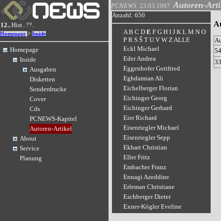
Autoren-Arti
PCNEWS
23.03.1997
Anzahl: 650
Au
12..
Hist..
??..
A
B
C
D
E
F
G
H
I
J
K
L
M
N
O
>
Homepage
Inside
P
R
S
Š
T
U
V
W
Z
ALLE
A
Eckl Michael
Homepage
5
Eder Andrea
Inside
3
Eggenhofer Gottfried
Ausgaben
Eghdamian Ali
Disketten
Eichelberger Florian
Sonderdrucke
Eichinger Georg
Cover
Eichinger Gerhard
Cds
Eier Richard
PCNEWS-Kapitel
Eisenriegler Michael
Autoren-Artikel
Eisenriegler Sepp
About
Ekhart Christian
Service
Eller Fritz
Planung
Embacher Franz
Ennagi Azeddine
Erleman Christiane
Eschberger Dieter
Exner-Kögler Eveline