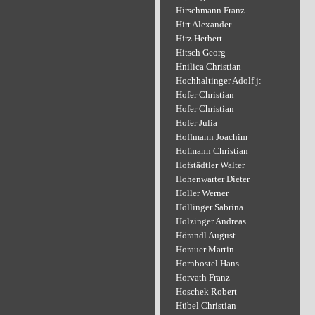
Hirschmann Franz
Hirt Alexander
Hirz Herbert
Hitsch Georg
Hnilica Christian
Hochhaltinger Adolf j:
Hofer Christian
Hofer Christian
Hofer Julia
Hoffmann Joachim
Hofmann Christian
Hofstädtler Walter
Hohenwarter Dieter
Holler Werner
Höllinger Sabrina
Holzinger Andreas
Hörandl August
Horauer Martin
Hornbostel Hans
Horvath Franz
Hoschek Robert
Hübel Christian