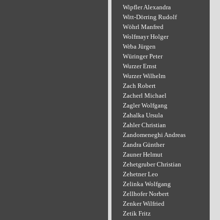
Wipfler Alexandra
Witt-Dörring Rudolf
Wöhrl Manfred
Wolfmayr Holger
Wrba Jürgen
Würinger Peter
Wurzer Ernst
Wurzer Wilhelm
Zach Robert
Zacherl Michael
Zagler Wolfgang
Zahalka Ursula
Zahler Christian
Zandomeneghi Andreas
Zandra Günther
Zauner Helmut
Zehetgruber Christian
Zehetner Leo
Zelinka Wolfgang
Zellhofer Norbert
Zenker Wilfried
Zetik Fritz