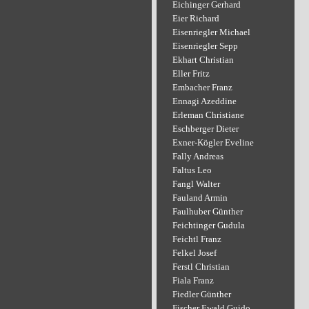
Eichinger Gerhard
Eier Richard
Eisenriegler Michael
Eisenriegler Sepp
Ekhart Christian
Eller Fritz
Embacher Franz
Ennagi Azeddine
Erleman Christiane
Eschberger Dieter
Exner-Kögler Eveline
Fally Andreas
Faltus Leo
Fangl Walter
Fauland Armin
Faulhuber Günther
Feichtinger Gudula
Feichtl Franz
Felkel Josef
Ferstl Christian
Fiala Franz
Fiedler Günther
Fischer Ewald Guido