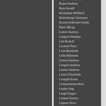
Kunar Andreas
Kurz Gerald
Kurzmann Hellfried
Kuttenberg Christiana
Kysela-Schiemer Gerda
Kzrvi Ifkvig
Labres Andreas
Lampert Stephan
Leb Rudolf
Lechner Peter
Leeb Bernhard
Leihs Helmuth
Leisser Andreas
Leitgeb Andreas
Leitner Andreas
Lener Chlothilde
Leutgöb Franz
Lichtensteiner Karl
Linder Jörg
Lingl Gregor
Linnert Gustav
Lippert Alois