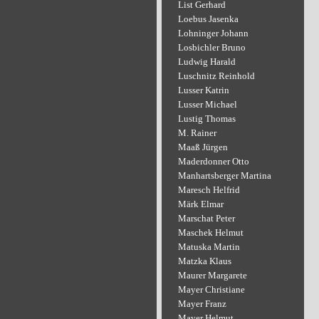
List Gerhard
Loebus Jasenka
Lohninger Johann
Losbichler Bruno
Ludwig Harald
Luschnitz Reinhold
Lusser Katrin
Lusser Michael
Lustig Thomas
M. Rainer
Maaß Jürgen
Maderdonner Otto
Manhartsberger Martina
Maresch Helfrid
Märk Elmar
Marschat Peter
Maschek Helmut
Matuska Martin
Matzka Klaus
Maurer Margarete
Mayer Christiane
Mayer Franz
Mayer Helmut