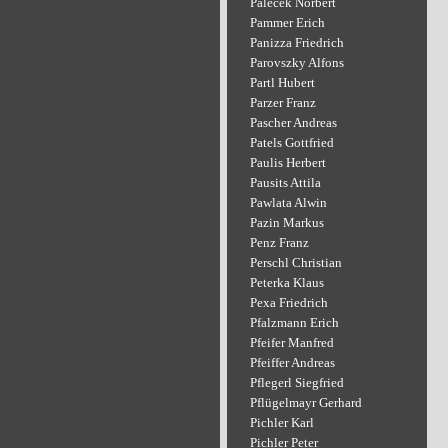
Palecek Norbert
Pammer Erich
Panizza Friedrich
Parovszky Alfons
Partl Hubert
Parzer Franz
Pascher Andreas
Patels Gottfried
Paulis Herbert
Pausits Attila
Pawlata Alwin
Pazin Markus
Penz Franz
Perschl Christian
Peterka Klaus
Pexa Friedrich
Pfalzmann Erich
Pfeifer Manfred
Pfeiffer Andreas
Pflegerl Siegfried
Pflügelmayr Gerhard
Pichler Karl
Pichler Peter