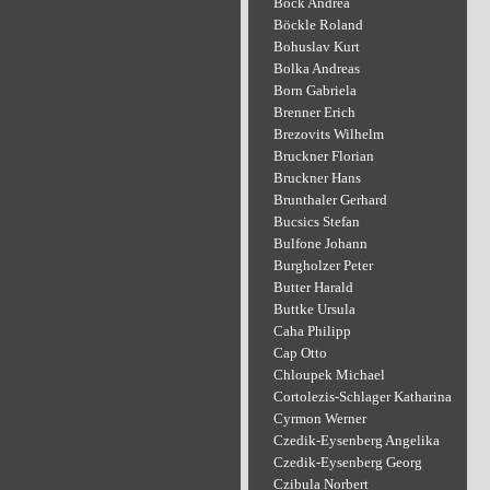
Bock Andrea
Böckle Roland
Bohuslav Kurt
Bolka Andreas
Born Gabriela
Brenner Erich
Brezovits Wilhelm
Bruckner Florian
Bruckner Hans
Brunthaler Gerhard
Bucsics Stefan
Bulfone Johann
Burgholzer Peter
Butter Harald
Buttke Ursula
Caha Philipp
Cap Otto
Chloupek Michael
Cortolezis-Schlager Katharina
Cyrmon Werner
Czedik-Eysenberg Angelika
Czedik-Eysenberg Georg
Czibula Norbert