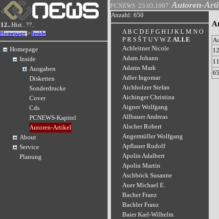
Autoren-Arti
PCNEWS
23.03.1997
Anzahl: 650
Au
12..
Hist..
??..
A
B
C
D
E
F
G
H
I
J
K
L
M
N
O
>
Homepage
Inside
P
R
S
Š
T
U
V
W
Z
ALLE
A
Achleitner Nicole
Homepage
1
Adam Johann
Inside
1
Adams Mark
Ausgaben
6
Adler Ingomar
Disketten
Aichholzer Stefan
Sonderdrucke
Aichinger Christina
Cover
Aigner Wolfgang
Cds
Allbauer Andreas
PCNEWS-Kapitel
Alscher Robert
Autoren-Artikel
Angermüller Wolfgang
About
Apflauer Rudolf
Service
Apolin Adalbert
Planung
Apolin Martin
Aschböck Susanne
Auer Michael E.
Bacher Franz
Bachler Franz
Baier Karl-Wilhelm