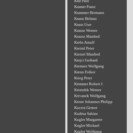
Kral Paul
Kramer Franz
Krammer Hermann
Krann Helmut
Kraus Uwe
Krause Werner
Krausz Manfred
Krebs Arnulf
Kreiml Peter
Kreisel Manfred
Krejci Gerhard
Kremser Wolfgang
Krenn Folker
Krieg Peter
Krimmer Robert J.
Kristufek Werner
Krivanek Wolfgang
Krone Johannes Philipp
Kucera Gernot
Kudrna Sabine
Kugler Margarete
Kugler Michael
Kugler Wolfgang