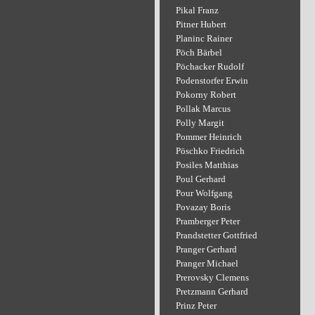
Pikal Franz
Pitner Hubert
Planinc Rainer
Pöch Bärbel
Pöchacker Rudolf
Podenstorfer Erwin
Pokorny Robert
Pollak Marcus
Polly Margit
Pommer Heinrich
Pöschko Friedrich
Posiles Matthias
Poul Gerhard
Pour Wolfgang
Povazay Boris
Pramberger Peter
Prandstetter Gottfried
Pranger Gerhard
Pranger Michael
Prerovsky Clemens
Pretzmann Gerhard
Prinz Peter