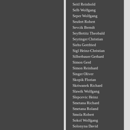
Seitl Reinhold
Selb Wolfgang
Seper Wolfgang
Seufert Robert
Sevcik Berndt
Seyffertitz Theobald
Seyringer Christian
Siehs Gottfried
Sigl Heinz-Christian
Silberbauer Gerhard
Simon Gerd
Simon Reinhard
Singer Oliver
Skopik Florian
Skriwanek Richard
Slawik Wolfgang
Slepcevic Heinz
Smetana Richard
Smetana Roland
Smola Robert
Sokol Wolfgang
Solonyna David