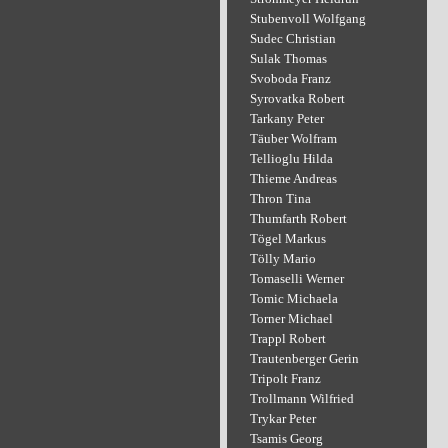
Stubenvoll Wolfgang
Sudec Christian
Sulak Thomas
Svoboda Franz
Syrovatka Robert
Tarkany Peter
Täuber Wolfram
Tellioglu Hilda
Thieme Andreas
Thron Tina
Thumfarth Robert
Tögel Markus
Tölly Mario
Tomaselli Werner
Tomic Michaela
Torner Michael
Trappl Robert
Trautenberger Gerin
Tripolt Franz
Trollmann Wilfried
Trykar Peter
Tsamis Georg