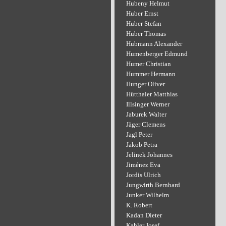
Hubeny Helmut
Huber Ernst
Huber Stefan
Huber Thomas
Hubmann Alexander
Humenberger Edmund
Humer Christian
Hummer Hermann
Hunger Oliver
Hütthaler Matthias
Illsinger Werner
Jaburek Walter
Jäger Clemens
Jagl Peter
Jakob Petra
Jelinek Johannes
Jiménez Eva
Jordis Ulrich
Jungwirth Bernhard
Junker Wilhelm
K. Robert
Kadan Dieter
Kahler Josef