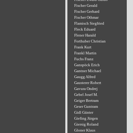
Fischer Gerald
Fischer Gerhard
Fischer Othmar
Flamisch Siegfried
Fleck Eduard
Flener Harald
Forthuber Christian
Frank Kurt
Frankl Martin
Fuchs Franz
Ganspöck Erich
Gantner Michael
Gaugg Alfred
Gausterer Robert
Gavura Ondrej
Gebel Josef M.
Geiger Bertram
Geser Guntram
Gidl Günter
Giefing Jürgen
Giersig Roland
Gloner Klaus