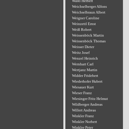
Wastl Herbert
Weichselberger Alfons
Weichselbraun Albert
Weigner Caroline
Weinzettl Ernst
Weiß Robert
Weissenböck Martin
Weissenböck Thomas
Weisser Dieter
Weitz Josef
Wenzel Heinrich
Wernhart Carl
Wertjanz Martin
Widder Fridebert
Wiederhofer Hubert
Wiesauer Kurt
Wieser Franz
Wiesinger Fritz Helmut
Wildberger Andreas
Willert Andreas
Winkler Franz
Winkler Norbert
Winkler Peter