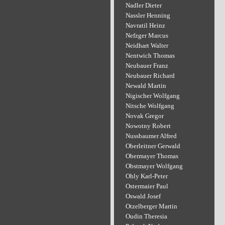
Nadler Dieter
Nassler Henning
Navratil Heinz
Nefzger Marcus
Neidhart Walter
Nentwich Thomas
Neubauer Franz
Neubauer Richard
Newald Martin
Nigischer Wolfgang
Nitsche Wolfgang
Novak Gregor
Nowotny Robert
Nussbaumer Alfred
Oberleitner Gerwald
Obermayer Thomas
Obstmayer Wolfgang
Ohly Karl-Peter
Ostermaier Paul
Oswald Josef
Otzelberger Martin
Oudin Theresia