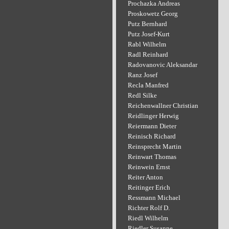
Prochazka Andreas
Proskowetz Georg
Putz Bernhard
Putz Josef-Kurt
Rabl Wilhelm
Radl Reinhard
Radovanovic Aleksandar
Ranz Josef
Recla Manfred
Redl Silke
Reichenwallner Christian
Reidlinger Herwig
Reiermann Dieter
Reinisch Richard
Reinsprecht Martin
Reinwart Thomas
Reinwein Ernst
Reiter Anton
Reitinger Erich
Ressmann Michael
Richter Rolf D.
Riedl Wilhelm
Riedler Susanne