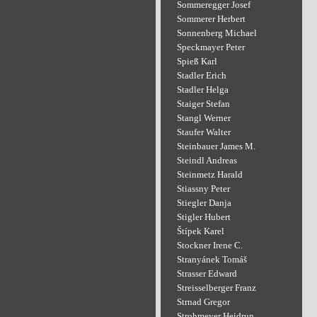
Sommeregger Josef
Sommerer Herbert
Sonnenberg Michael
Speckmayer Peter
Spieß Karl
Stadler Erich
Stadler Helga
Staiger Stefan
Stangl Werner
Staufer Walter
Steinbauer James M.
Steindl Andreas
Steinmetz Harald
Stiassny Peter
Stiegler Danja
Stigler Hubert
Štípek Karel
Stockner Irene C.
Stranyánek Tomáš
Strasser Edward
Streisselberger Franz
Strnad Gregor
Strohmeyer Heidrun