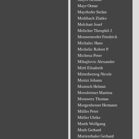
Mayr Otmar
Mayrhofer Stefan
Medibach Zlatko
Melchart Josef
Melicher Theophil J.
Mennerstorfer Friedrich
Michalec Hans
Michelic Robert P.
Micheuz Peter
Mihajlovic Alexander
Mirtl Elisabeth
Mitterherzog Nicole
Moitzi Johann
Montsch Helmut
Moosleitner Martina
Morawetz Thomas
Morgenbesser Hermann
Müller Peter
Müller Ulrike
Murth Wolfgang
Muth Gerhard
Muttenthaler Gerhard