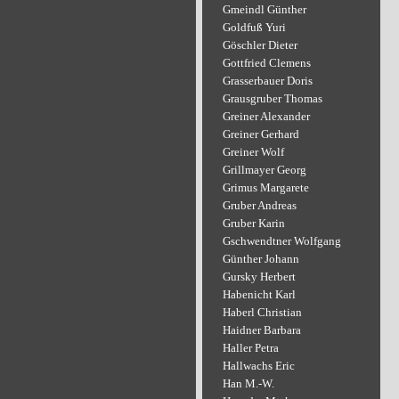
Gmeindl Günther
Goldfuß Yuri
Göschler Dieter
Gottfried Clemens
Grasserbauer Doris
Grausgruber Thomas
Greiner Alexander
Greiner Gerhard
Greiner Wolf
Grillmayer Georg
Grimus Margarete
Gruber Andreas
Gruber Karin
Gschwendtner Wolfgang
Günther Johann
Gursky Herbert
Habenicht Karl
Haberl Christian
Haidner Barbara
Haller Petra
Hallwachs Eric
Han M.-W.