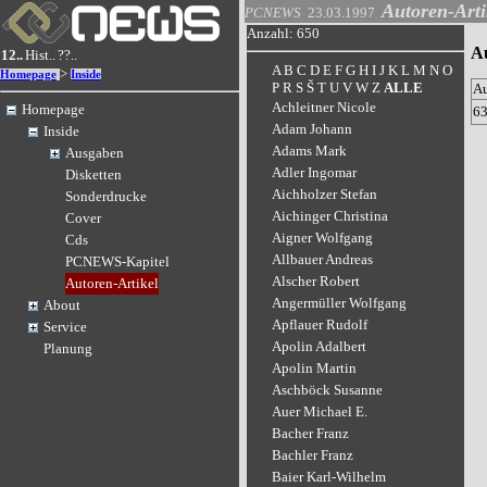
Autoren-Arti
PCNEWS
23.03.1997
Anzahl: 650
Au
12..
Hist..
??..
A
B
C
D
E
F
G
H
I
J
K
L
M
N
O
>
Homepage
Inside
P
R
S
Š
T
U
V
W
Z
ALLE
A
Achleitner Nicole
Homepage
6
Adam Johann
Inside
Adams Mark
Ausgaben
Adler Ingomar
Disketten
Aichholzer Stefan
Sonderdrucke
Aichinger Christina
Cover
Aigner Wolfgang
Cds
Allbauer Andreas
PCNEWS-Kapitel
Alscher Robert
Autoren-Artikel
Angermüller Wolfgang
About
Apflauer Rudolf
Service
Apolin Adalbert
Planung
Apolin Martin
Aschböck Susanne
Auer Michael E.
Bacher Franz
Bachler Franz
Baier Karl-Wilhelm