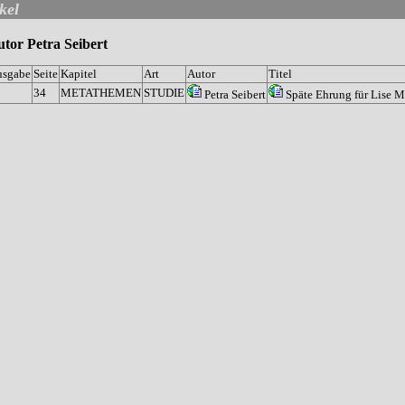
kel
tor Petra Seibert
usgabe
Seite
Kapitel
Art
Autor
Titel
3
34
METATHEMEN
STUDIE
Petra Seibert
Späte Ehrung für Lise M