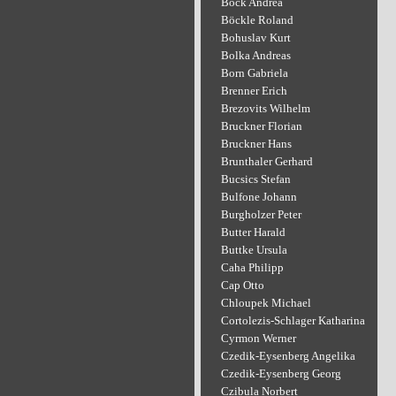
Bock Andrea
Böckle Roland
Bohuslav Kurt
Bolka Andreas
Born Gabriela
Brenner Erich
Brezovits Wilhelm
Bruckner Florian
Bruckner Hans
Brunthaler Gerhard
Bucsics Stefan
Bulfone Johann
Burgholzer Peter
Butter Harald
Buttke Ursula
Caha Philipp
Cap Otto
Chloupek Michael
Cortolezis-Schlager Katharina
Cyrmon Werner
Czedik-Eysenberg Angelika
Czedik-Eysenberg Georg
Czibula Norbert