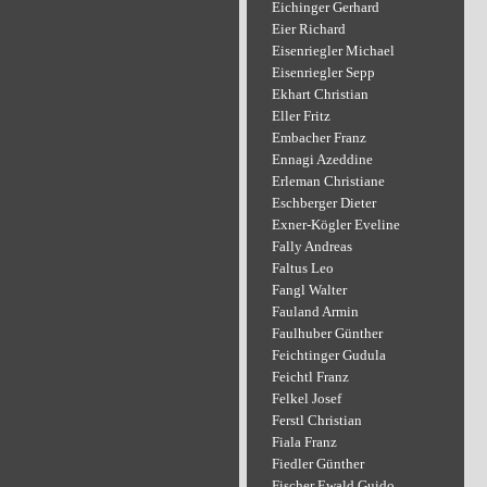
Eichinger Gerhard
Eier Richard
Eisenriegler Michael
Eisenriegler Sepp
Ekhart Christian
Eller Fritz
Embacher Franz
Ennagi Azeddine
Erleman Christiane
Eschberger Dieter
Exner-Kögler Eveline
Fally Andreas
Faltus Leo
Fangl Walter
Fauland Armin
Faulhuber Günther
Feichtinger Gudula
Feichtl Franz
Felkel Josef
Ferstl Christian
Fiala Franz
Fiedler Günther
Fischer Ewald Guido