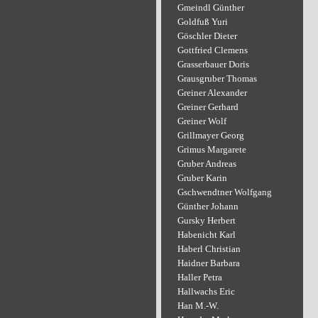
Gmeindl Günther
Goldfuß Yuri
Göschler Dieter
Gottfried Clemens
Grasserbauer Doris
Grausgruber Thomas
Greiner Alexander
Greiner Gerhard
Greiner Wolf
Grillmayer Georg
Grimus Margarete
Gruber Andreas
Gruber Karin
Gschwendtner Wolfgang
Günther Johann
Gursky Herbert
Habenicht Karl
Haberl Christian
Haidner Barbara
Haller Petra
Hallwachs Eric
Han M.-W.