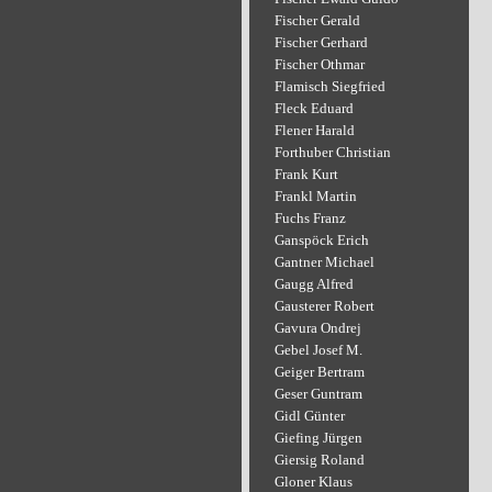
Fischer Gerald
Fischer Gerhard
Fischer Othmar
Flamisch Siegfried
Fleck Eduard
Flener Harald
Forthuber Christian
Frank Kurt
Frankl Martin
Fuchs Franz
Ganspöck Erich
Gantner Michael
Gaugg Alfred
Gausterer Robert
Gavura Ondrej
Gebel Josef M.
Geiger Bertram
Geser Guntram
Gidl Günter
Giefing Jürgen
Giersig Roland
Gloner Klaus