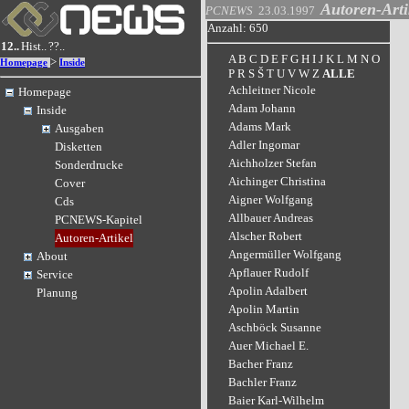
Autoren-Arti
PCNEWS
23.03.1997
Anzahl: 650
12..
Hist..
??..
A
B
C
D
E
F
G
H
I
J
K
L
M
N
O
>
Homepage
Inside
P
R
S
Š
T
U
V
W
Z
ALLE
Achleitner Nicole
Homepage
Adam Johann
Inside
Adams Mark
Ausgaben
Adler Ingomar
Disketten
Aichholzer Stefan
Sonderdrucke
Aichinger Christina
Cover
Aigner Wolfgang
Cds
Allbauer Andreas
PCNEWS-Kapitel
Alscher Robert
Autoren-Artikel
Angermüller Wolfgang
About
Apflauer Rudolf
Service
Apolin Adalbert
Planung
Apolin Martin
Aschböck Susanne
Auer Michael E.
Bacher Franz
Bachler Franz
Baier Karl-Wilhelm