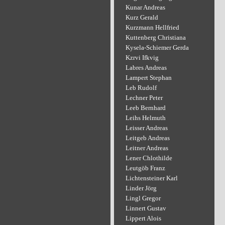
Kunar Andreas
Kurz Gerald
Kurzmann Hellfried
Kuttenberg Christiana
Kysela-Schiemer Gerda
Kzrvi Ifkvig
Labres Andreas
Lampert Stephan
Leb Rudolf
Lechner Peter
Leeb Bernhard
Leihs Helmuth
Leisser Andreas
Leitgeb Andreas
Leitner Andreas
Lener Chlothilde
Leutgöb Franz
Lichtensteiner Karl
Linder Jörg
Lingl Gregor
Linnert Gustav
Lippert Alois