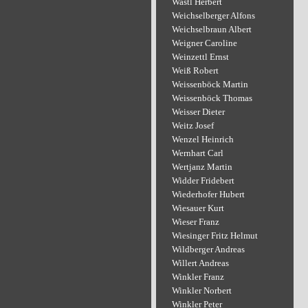
Wastl Herbert
Weichselberger Alfons
Weichselbraun Albert
Weigner Caroline
Weinzettl Ernst
Weiß Robert
Weissenböck Martin
Weissenböck Thomas
Weisser Dieter
Weitz Josef
Wenzel Heinrich
Wernhart Carl
Wertjanz Martin
Widder Fridebert
Wiederhofer Hubert
Wiesauer Kurt
Wieser Franz
Wiesinger Fritz Helmut
Wildberger Andreas
Willert Andreas
Winkler Franz
Winkler Norbert
Winkler Peter