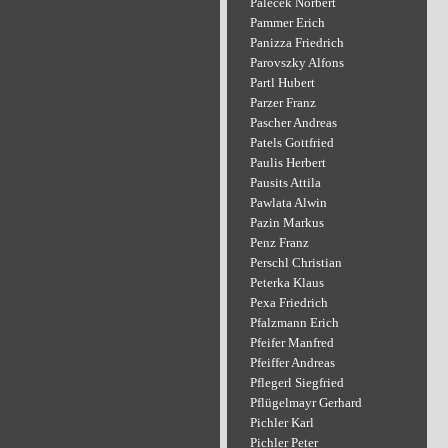
Palecek Norbert
Pammer Erich
Panizza Friedrich
Parovszky Alfons
Partl Hubert
Parzer Franz
Pascher Andreas
Patels Gottfried
Paulis Herbert
Pausits Attila
Pawlata Alwin
Pazin Markus
Penz Franz
Perschl Christian
Peterka Klaus
Pexa Friedrich
Pfalzmann Erich
Pfeifer Manfred
Pfeiffer Andreas
Pflegerl Siegfried
Pflügelmayr Gerhard
Pichler Karl
Pichler Peter