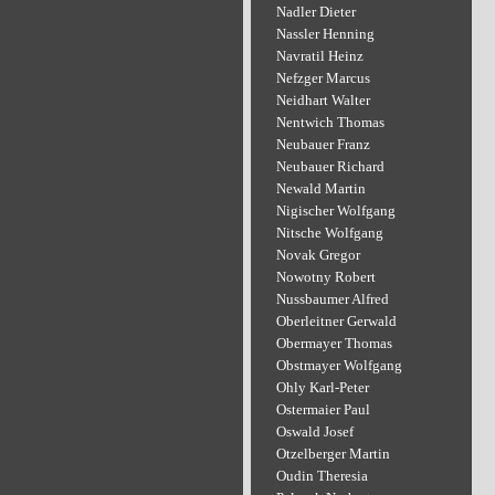
Nadler Dieter
Nassler Henning
Navratil Heinz
Nefzger Marcus
Neidhart Walter
Nentwich Thomas
Neubauer Franz
Neubauer Richard
Newald Martin
Nigischer Wolfgang
Nitsche Wolfgang
Novak Gregor
Nowotny Robert
Nussbaumer Alfred
Oberleitner Gerwald
Obermayer Thomas
Obstmayer Wolfgang
Ohly Karl-Peter
Ostermaier Paul
Oswald Josef
Otzelberger Martin
Oudin Theresia