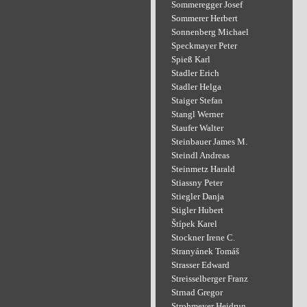
Sommeregger Josef
Sommerer Herbert
Sonnenberg Michael
Speckmayer Peter
Spieß Karl
Stadler Erich
Stadler Helga
Staiger Stefan
Stangl Werner
Staufer Walter
Steinbauer James M.
Steindl Andreas
Steinmetz Harald
Stiassny Peter
Stiegler Danja
Stigler Hubert
Štípek Karel
Stockner Irene C.
Stranyánek Tomáš
Strasser Edward
Streisselberger Franz
Strnad Gregor
Strohmeyer Heidrun