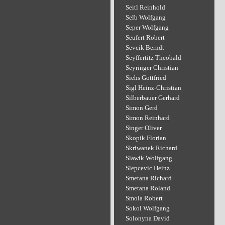
Seitl Reinhold
Selb Wolfgang
Seper Wolfgang
Seufert Robert
Sevcik Berndt
Seyffertitz Theobald
Seyringer Christian
Siehs Gottfried
Sigl Heinz-Christian
Silberbauer Gerhard
Simon Gerd
Simon Reinhard
Singer Oliver
Skopik Florian
Skriwanek Richard
Slawik Wolfgang
Slepcevic Heinz
Smetana Richard
Smetana Roland
Smola Robert
Sokol Wolfgang
Solonyna David