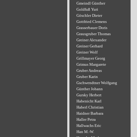
Gmeindl Günther
Goldfuß Yuri
Göschler Dieter
Gottfried Clemens
Grasserbauer Doris
Grausgruber Thomas
Greiner Alexander
Greiner Gerhard
Greiner Wolf
Grillmayer Georg
Grimus Margarete
Gruber Andreas
Gruber Karin
Gschwendtner Wolfgang
Günther Johann
Gursky Herbert
Habenicht Karl
Haberl Christian
Haidner Barbara
Haller Petra
Hallwachs Eric
Han M.-W.