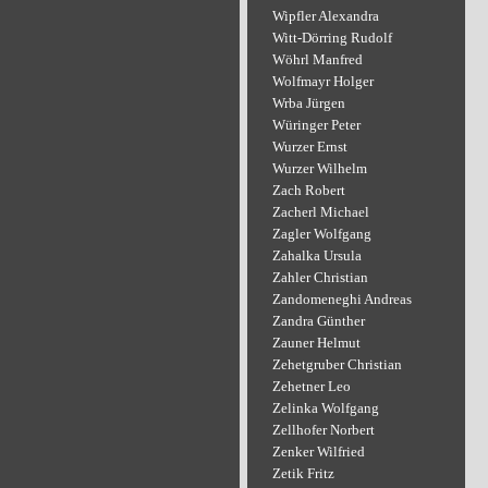
Wipfler Alexandra
Witt-Dörring Rudolf
Wöhrl Manfred
Wolfmayr Holger
Wrba Jürgen
Würinger Peter
Wurzer Ernst
Wurzer Wilhelm
Zach Robert
Zacherl Michael
Zagler Wolfgang
Zahalka Ursula
Zahler Christian
Zandomeneghi Andreas
Zandra Günther
Zauner Helmut
Zehetgruber Christian
Zehetner Leo
Zelinka Wolfgang
Zellhofer Norbert
Zenker Wilfried
Zetik Fritz