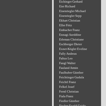
Eichinger Gerhard
Eier Richard
Eisenriegler Michael
Eisenriegler Sepp
Ekhart Christian
Eller Fritz
Embacher Franz
Ennagi Azeddine
Erleman Christiane
Eschberger Dieter
Exner-Kögler Eveline
Fally Andreas
Faltus Leo
Fangl Walter
Fauland Armin
Faulhuber Günther
Feichtinger Gudula
Feichtl Franz
Felkel Josef
Ferstl Christian
Fiala Franz
Fiedler Günther
Fischer Ewald Guido