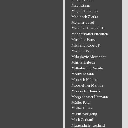
Mayr Otmar
Mayrhofer Stefan
Medibach Zlatko
Melchart Josef
Melicher Theophil J.
Mennerstorfer Friedrich
Michalec Hans
Michelic Robert P.
Micheuz Peter
Mihajlovic Alexander
Mirtl Elisabeth
Mitterherzog Nicole
Moitzi Johann
Montsch Helmut
Moosleitner Martina
Morawetz Thomas
Morgenbesser Hermann
Müller Peter
Müller Ulrike
Murth Wolfgang
Muth Gerhard
Muttenthaler Gerhard