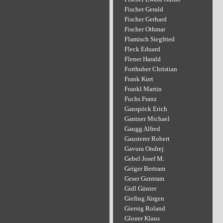
Fischer Gerald
Fischer Gerhard
Fischer Othmar
Flamisch Siegfried
Fleck Eduard
Flener Harald
Forthuber Christian
Frank Kurt
Frankl Martin
Fuchs Franz
Ganspöck Erich
Gantner Michael
Gaugg Alfred
Gausterer Robert
Gavura Ondrej
Gebel Josef M.
Geiger Bertram
Geser Guntram
Gidl Günter
Giefing Jürgen
Giersig Roland
Gloner Klaus