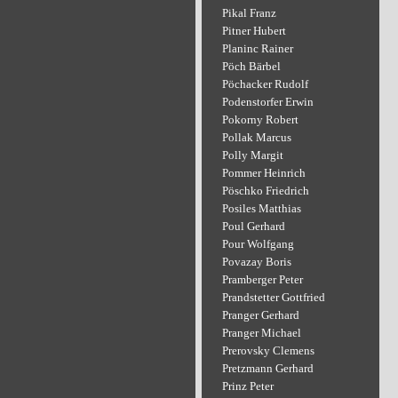
Pikal Franz
Pitner Hubert
Planinc Rainer
Pöch Bärbel
Pöchacker Rudolf
Podenstorfer Erwin
Pokorny Robert
Pollak Marcus
Polly Margit
Pommer Heinrich
Pöschko Friedrich
Posiles Matthias
Poul Gerhard
Pour Wolfgang
Povazay Boris
Pramberger Peter
Prandstetter Gottfried
Pranger Gerhard
Pranger Michael
Prerovsky Clemens
Pretzmann Gerhard
Prinz Peter