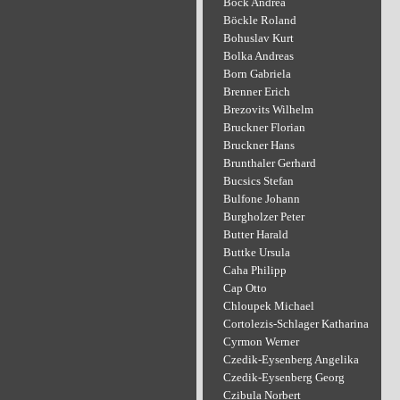
Bock Andrea
Böckle Roland
Bohuslav Kurt
Bolka Andreas
Born Gabriela
Brenner Erich
Brezovits Wilhelm
Bruckner Florian
Bruckner Hans
Brunthaler Gerhard
Bucsics Stefan
Bulfone Johann
Burgholzer Peter
Butter Harald
Buttke Ursula
Caha Philipp
Cap Otto
Chloupek Michael
Cortolezis-Schlager Katharina
Cyrmon Werner
Czedik-Eysenberg Angelika
Czedik-Eysenberg Georg
Czibula Norbert