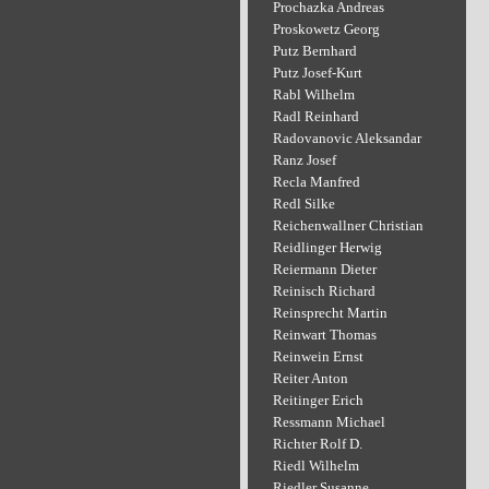
Prochazka Andreas
Proskowetz Georg
Putz Bernhard
Putz Josef-Kurt
Rabl Wilhelm
Radl Reinhard
Radovanovic Aleksandar
Ranz Josef
Recla Manfred
Redl Silke
Reichenwallner Christian
Reidlinger Herwig
Reiermann Dieter
Reinisch Richard
Reinsprecht Martin
Reinwart Thomas
Reinwein Ernst
Reiter Anton
Reitinger Erich
Ressmann Michael
Richter Rolf D.
Riedl Wilhelm
Riedler Susanne