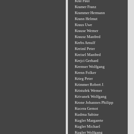
Kral Paul
Kramer Franz
Krammer Hermann
Krann Helmut
Kraus Uwe
Krause Werner
Krausz Manfred
Krebs Arnulf
Kreiml Peter
Kreisel Manfred
Krejci Gerhard
Kremser Wolfgang
Krenn Folker
Krieg Peter
Krimmer Robert J.
Kristufek Werner
Krivanek Wolfgang
Krone Johannes Philipp
Kucera Gernot
Kudrna Sabine
Kugler Margarete
Kugler Michael
Kugler Wolfgang