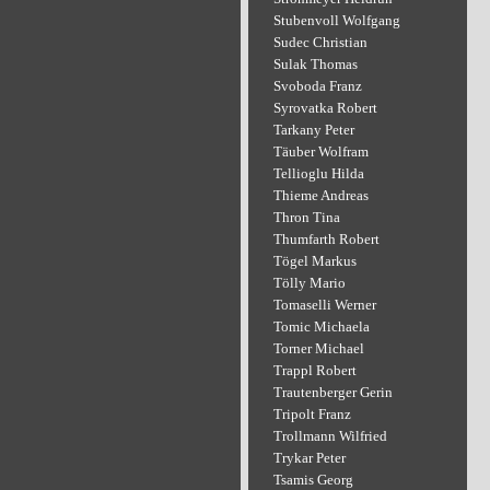
Stubenvoll Wolfgang
Sudec Christian
Sulak Thomas
Svoboda Franz
Syrovatka Robert
Tarkany Peter
Täuber Wolfram
Tellioglu Hilda
Thieme Andreas
Thron Tina
Thumfarth Robert
Tögel Markus
Tölly Mario
Tomaselli Werner
Tomic Michaela
Torner Michael
Trappl Robert
Trautenberger Gerin
Tripolt Franz
Trollmann Wilfried
Trykar Peter
Tsamis Georg