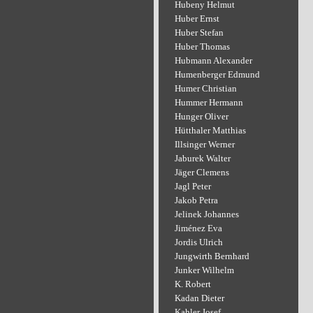
Hubeny Helmut
Huber Ernst
Huber Stefan
Huber Thomas
Hubmann Alexander
Humenberger Edmund
Humer Christian
Hummer Hermann
Hunger Oliver
Hütthaler Matthias
Illsinger Werner
Jaburek Walter
Jäger Clemens
Jagl Peter
Jakob Petra
Jelinek Johannes
Jiménez Eva
Jordis Ulrich
Jungwirth Bernhard
Junker Wilhelm
K. Robert
Kadan Dieter
Kahler Josef