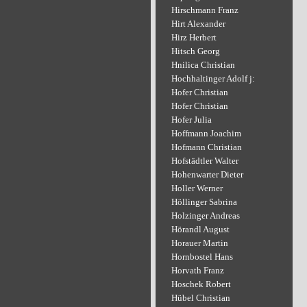
Hirschmann Franz
Hirt Alexander
Hirz Herbert
Hitsch Georg
Hnilica Christian
Hochhaltinger Adolf j:
Hofer Christian
Hofer Christian
Hofer Julia
Hoffmann Joachim
Hofmann Christian
Hofstädtler Walter
Hohenwarter Dieter
Holler Werner
Höllinger Sabrina
Holzinger Andreas
Hörandl August
Horauer Martin
Hornbostel Hans
Horvath Franz
Hoschek Robert
Hübel Christian