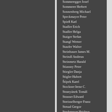
Sommeregger Josef
Sommerer Herbert
Sonnenberg Michael
Speckmayer Peter
Spieß Karl
Stadler Erich
Stadler Helga
Staiger Stefan
Stangl Werner
Staufer Walter
Steinbauer James M.
Steindl Andreas
Steinmetz Harald
Stiassny Peter
Stiegler Danja
Stigler Hubert
Štípek Karel
Stockner Irene C.
Stranyánek Tomáš
Strasser Edward
Streisselberger Franz
Strnad Gregor
Strohmeyer Heidrun