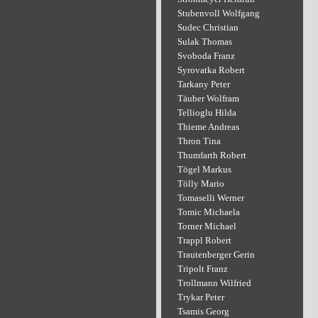
Stubenvoll Wolfgang
Sudec Christian
Sulak Thomas
Svoboda Franz
Syrovatka Robert
Tarkany Peter
Täuber Wolfram
Tellioglu Hilda
Thieme Andreas
Thron Tina
Thumfarth Robert
Tögel Markus
Tölly Mario
Tomaselli Werner
Tomic Michaela
Torner Michael
Trappl Robert
Trautenberger Gerin
Tripolt Franz
Trollmann Wilfried
Trykar Peter
Tsamis Georg