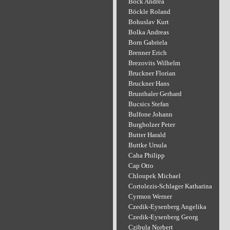
Bock Andrea
Böckle Roland
Bohuslav Kurt
Bolka Andreas
Born Gabriela
Brenner Erich
Brezovits Wilhelm
Bruckner Florian
Bruckner Hans
Brunthaler Gerhard
Bucsics Stefan
Bulfone Johann
Burgholzer Peter
Butter Harald
Buttke Ursula
Caha Philipp
Cap Otto
Chloupek Michael
Cortolezis-Schlager Katharina
Cyrmon Werner
Czedik-Eysenberg Angelika
Czedik-Eysenberg Georg
Czibula Norbert