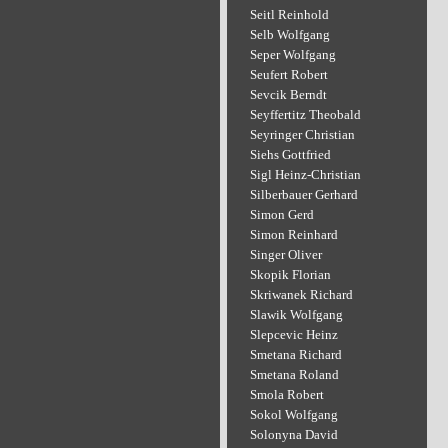
Seitl Reinhold
Selb Wolfgang
Seper Wolfgang
Seufert Robert
Sevcik Berndt
Seyffertitz Theobald
Seyringer Christian
Siehs Gottfried
Sigl Heinz-Christian
Silberbauer Gerhard
Simon Gerd
Simon Reinhard
Singer Oliver
Skopik Florian
Skriwanek Richard
Slawik Wolfgang
Slepcevic Heinz
Smetana Richard
Smetana Roland
Smola Robert
Sokol Wolfgang
Solonyna David