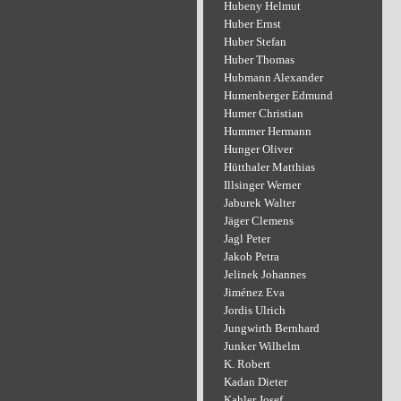
Hubeny Helmut
Huber Ernst
Huber Stefan
Huber Thomas
Hubmann Alexander
Humenberger Edmund
Humer Christian
Hummer Hermann
Hunger Oliver
Hütthaler Matthias
Illsinger Werner
Jaburek Walter
Jäger Clemens
Jagl Peter
Jakob Petra
Jelinek Johannes
Jiménez Eva
Jordis Ulrich
Jungwirth Bernhard
Junker Wilhelm
K. Robert
Kadan Dieter
Kahler Josef