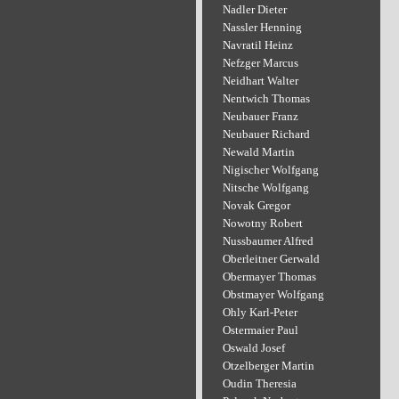
Nadler Dieter
Nassler Henning
Navratil Heinz
Nefzger Marcus
Neidhart Walter
Nentwich Thomas
Neubauer Franz
Neubauer Richard
Newald Martin
Nigischer Wolfgang
Nitsche Wolfgang
Novak Gregor
Nowotny Robert
Nussbaumer Alfred
Oberleitner Gerwald
Obermayer Thomas
Obstmayer Wolfgang
Ohly Karl-Peter
Ostermaier Paul
Oswald Josef
Otzelberger Martin
Oudin Theresia