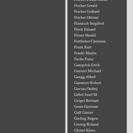
Fischer Gerald
Fischer Gerhard
Fischer Othmar
Flamisch Siegfried
Fleck Eduard
Flener Harald
Forthuber Christian
Frank Kurt
Frankl Martin
Fuchs Franz
Ganspöck Erich
Gantner Michael
Gaugg Alfred
Gausterer Robert
Gavura Ondrej
Gebel Josef M.
Geiger Bertram
Geser Guntram
Gidl Günter
Giefing Jürgen
Giersig Roland
Gloner Klaus