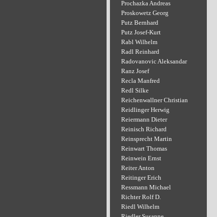
Prochazka Andreas
Proskowetz Georg
Putz Bernhard
Putz Josef-Kurt
Rabl Wilhelm
Radl Reinhard
Radovanovic Aleksandar
Ranz Josef
Recla Manfred
Redl Silke
Reichenwallner Christian
Reidlinger Herwig
Reiermann Dieter
Reinisch Richard
Reinsprecht Martin
Reinwart Thomas
Reinwein Ernst
Reiter Anton
Reitinger Erich
Ressmann Michael
Richter Rolf D.
Riedl Wilhelm
Riedler Susanne