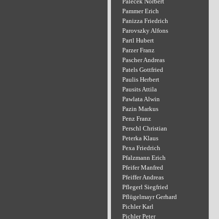
Palecek Norbert
Pammer Erich
Panizza Friedrich
Parovszky Alfons
Partl Hubert
Parzer Franz
Pascher Andreas
Patels Gottfried
Paulis Herbert
Pausits Attila
Pawlata Alwin
Pazin Markus
Penz Franz
Perschl Christian
Peterka Klaus
Pexa Friedrich
Pfalzmann Erich
Pfeifer Manfred
Pfeiffer Andreas
Pflegerl Siegfried
Pflügelmayr Gerhard
Pichler Karl
Pichler Peter