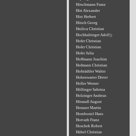
Hirschmann Franz
Hirt Alexander
Hirz Herbert
Hitsch Georg
Hnilica Christian
Hochhaltinger Adolf j:
Hofer Christian
Hofer Christian
Hofer Julia
Hoffmann Joachim
Hofmann Christian
Hofstädtler Walter
Hohenwarter Dieter
Holler Werner
Höllinger Sabrina
Holzinger Andreas
Hörandl August
Horauer Martin
Hornbostel Hans
Horvath Franz
Hoschek Robert
Hübel Christian