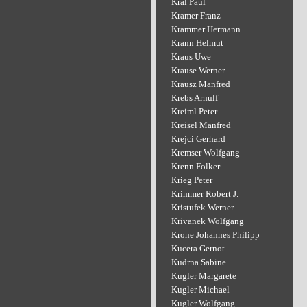
Kral Paul
Kramer Franz
Krammer Hermann
Krann Helmut
Kraus Uwe
Krause Werner
Krausz Manfred
Krebs Arnulf
Kreiml Peter
Kreisel Manfred
Krejci Gerhard
Kremser Wolfgang
Krenn Folker
Krieg Peter
Krimmer Robert J.
Kristufek Werner
Krivanek Wolfgang
Krone Johannes Philipp
Kucera Gernot
Kudrna Sabine
Kugler Margarete
Kugler Michael
Kugler Wolfgang