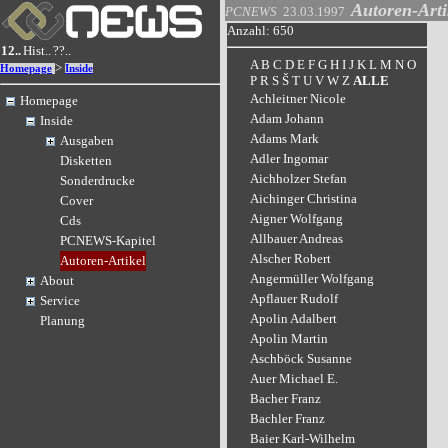
Autoren-Arti
PCNEWS
23.03.1997
Anzahl: 650
12..
Hist..
??..
A
B
C
D
E
F
G
H
I
J
K
L
M
N
O
>
Homepage
Inside
P
R
S
Š
T
U
V
W
Z
ALLE
Achleitner Nicole
Homepage
Adam Johann
Inside
Adams Mark
Ausgaben
Adler Ingomar
Disketten
Aichholzer Stefan
Sonderdrucke
Aichinger Christina
Cover
Aigner Wolfgang
Cds
Allbauer Andreas
PCNEWS-Kapitel
Alscher Robert
Autoren-Artikel
Angermüller Wolfgang
About
Apflauer Rudolf
Service
Apolin Adalbert
Planung
Apolin Martin
Aschböck Susanne
Auer Michael E.
Bacher Franz
Bachler Franz
Baier Karl-Wilhelm