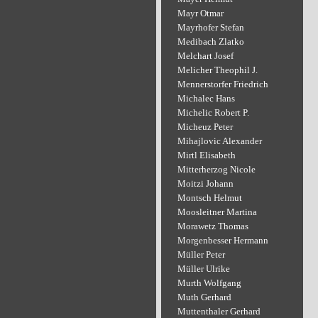
Mayr Otmar
Mayrhofer Stefan
Medibach Zlatko
Melchart Josef
Melicher Theophil J.
Mennerstorfer Friedrich
Michalec Hans
Michelic Robert P.
Micheuz Peter
Mihajlovic Alexander
Mirtl Elisabeth
Mitterherzog Nicole
Moitzi Johann
Montsch Helmut
Moosleitner Martina
Morawetz Thomas
Morgenbesser Hermann
Müller Peter
Müller Ulrike
Murth Wolfgang
Muth Gerhard
Muttenthaler Gerhard