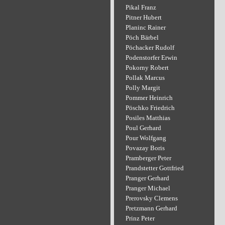
Pikal Franz
Pitner Hubert
Planinc Rainer
Pöch Bärbel
Pöchacker Rudolf
Podenstorfer Erwin
Pokorny Robert
Pollak Marcus
Polly Margit
Pommer Heinrich
Pöschko Friedrich
Posiles Matthias
Poul Gerhard
Pour Wolfgang
Povazay Boris
Pramberger Peter
Prandstetter Gottfried
Pranger Gerhard
Pranger Michael
Prerovsky Clemens
Pretzmann Gerhard
Prinz Peter