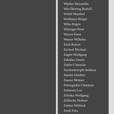
Wipfler Alexandra
Witt-Dörring Rudolf
Wöhrl Manfred
Wolfmayr Holger
Wrba Jürgen
Würinger Peter
Wurzer Ernst
Wurzer Wilhelm
Zach Robert
Zacherl Michael
Zagler Wolfgang
Zahalka Ursula
Zahler Christian
Zandomeneghi Andreas
Zandra Günther
Zauner Helmut
Zehetgruber Christian
Zehetner Leo
Zelinka Wolfgang
Zellhofer Norbert
Zenker Wilfried
Zetik Fritz