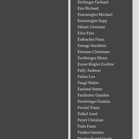
Eichinger Gerhard
Eier Richard
Eisenriegler Michael
Eisenriegler Sepp
Ekhart Christian
Eller Fritz
Embacher Franz
Ennagi Azeddine
Erleman Christiane
Eschberger Dieter
Exner-Kögler Eveline
Fally Andreas
Faltus Leo
Fangl Walter
Fauland Armin
Faulhuber Günther
Feichtinger Gudula
Feichtl Franz
Felkel Josef
Ferstl Christian
Fiala Franz
Fiedler Günther
Fischer Ewald Guido