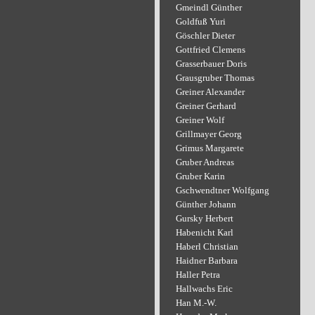
Gmeindl Günther
Goldfuß Yuri
Göschler Dieter
Gottfried Clemens
Grasserbauer Doris
Grausgruber Thomas
Greiner Alexander
Greiner Gerhard
Greiner Wolf
Grillmayer Georg
Grimus Margarete
Gruber Andreas
Gruber Karin
Gschwendtner Wolfgang
Günther Johann
Gursky Herbert
Habenicht Karl
Haberl Christian
Haidner Barbara
Haller Petra
Hallwachs Eric
Han M.-W.