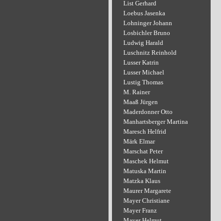
List Gerhard
Loebus Jasenka
Lohninger Johann
Losbichler Bruno
Ludwig Harald
Luschnitz Reinhold
Lusser Katrin
Lusser Michael
Lustig Thomas
M. Rainer
Maaß Jürgen
Maderdonner Otto
Manhartsberger Martina
Maresch Helfrid
Märk Elmar
Marschat Peter
Maschek Helmut
Matuska Martin
Matzka Klaus
Maurer Margarete
Mayer Christiane
Mayer Franz
Mayer Helmut