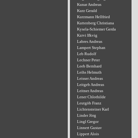
Kunar Andreas
Kurz Gerald
Kurzmann Hellfried
Kuttenberg Christiana
Kysela-Schiemer Gerda
Kzrvi Ifkvig
Labres Andreas
Lampert Stephan
Leb Rudolf
Lechner Peter
Leeb Bernhard
Leihs Helmuth
Leisser Andreas
Leitgeb Andreas
Leitner Andreas
Lener Chlothilde
Leutgöb Franz
Lichtensteiner Karl
Linder Jörg
Lingl Gregor
Linnert Gustav
Lippert Alois