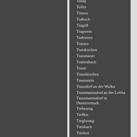
Tobaj
Tollet
Tösens
Traboch
Tragöß
Tragwein
Trahütten
Traisen
Traiskirchen
Traismauer
Trattenbach
Traun
Traunkirchen
Traunstein
Trausdorf an der Wulka
Trautmannsdorf an der Leitha
Trautmannsdorf in
Oststeiermark
Trebesing
Treffen
Treglwang
Treubach
Trieben