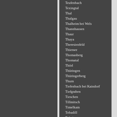
Teufenbach
Texingtal
Thal
Thalgau
Thalheim bei Wels
Thannhausen
Thaur
Thaya
Theresienfeld
Thiersee
Thomasberg
Thomatal
Thörl
Thüringen
Thüringerberg
Thurn
Tiefenbach bei Kaindorf
Tiefgraben
Tieschen
Tillmitsch
Timelkam
Tobadill