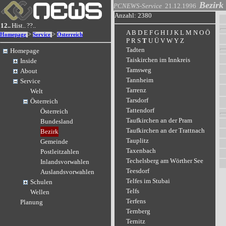
Bezirk
PCNEWS-Service
21.12.1996
Anzahl: 2380
12..
Hist..
??..
A
B
D
E
F
G
H
I
J
K
L
M
N
O
Ö
>
>
Homepage
Service
Österreich
P
R
S
T
U
Ü
V
W
Y
Z
Tadten
Homepage
Taiskirchen im Innkreis
Inside
Tamsweg
About
Tannheim
Service
Tarrenz
Welt
Tarsdorf
Österreich
Tattendorf
Österreich
Taufkirchen an der Pram
Bundesland
Taufkirchen an der Trattnach
Bezirk
Tauplitz
Gemeinde
Taxenbach
Postleitzahlen
Techelsberg am Wörther See
Inlandsvorwahlen
Teesdorf
Auslandsvorwahlen
Telfes im Stubai
Schulen
Telfs
Wellen
Terfens
Planung
Ternberg
Ternitz