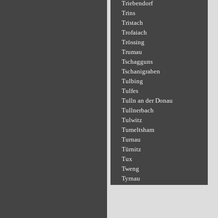
Triebendorf
Trins
Tristach
Trofaiach
Trössing
Trumau
Tschagguns
Tschanigraben
Tulbing
Tulfes
Tulln an der Donau
Tullnerbach
Tulwitz
Tumeltsham
Turnau
Türnitz
Tux
Tweng
Tyrnau